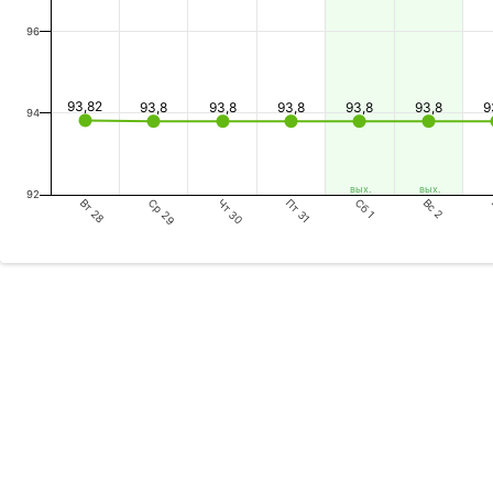
96
93,82
93,8
93,8
93,8
93,8
93,8
9
94
вых.
вых.
92
Вт 28
Чт 30
Сб 1
Ср 29
Пт 31
Вс 2