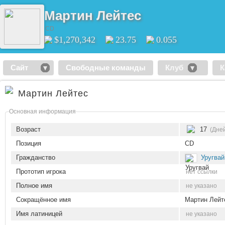
Мартин Лейтес
CD
$1,270,342
23.75
0.055
Сайт
Свободные команды
Клуб
К
Мартин Лейтес
Основная информация
Возраст
17
(Дней
Позиция
CD
Гражданство
Уругвай
Прототип игрока
нет ссылки
Полное имя
не указано
Сокращённое имя
Мартин Лейт
Имя латиницей
не указано