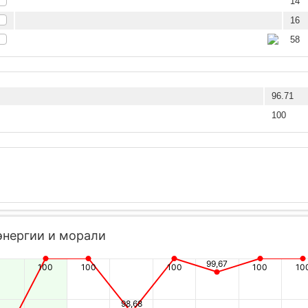
14
16
58
96.71
100
энергии и морали
99,67
100
100
100
100
10
98,68