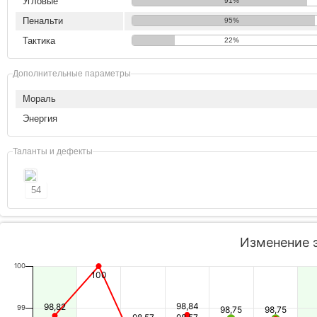
Угловые
91%
Пенальти
95%
Тактика
22%
Дополнительные параметры
Мораль
Энергия
Таланты и дефекты
54
Изменение 
100
100
98,84
98,82
99
98,75
98,75