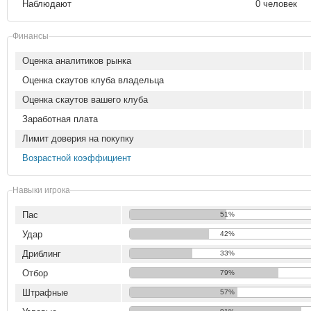
Наблюдают
0 человек
Финансы
Оценка аналитиков рынка
Оценка скаутов клуба владельца
Оценка скаутов вашего клуба
Заработная плата
Лимит доверия на покупку
Возрастной коэффициент
Навыки игрока
Пас
51%
Удар
42%
Дриблинг
33%
Отбор
79%
Штрафные
57%