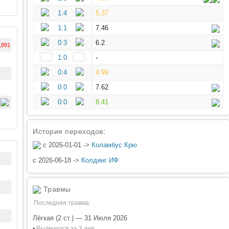
1:4
5.37
1:1
7.46
0:3
6.2
,891
1:0
-
0:4
4.99
0:0
7.62
0:0
8.41
История переходов:
с 2026-01-01 ->
Коламбус Крю
с 2026-06-18 ->
Колдинг ИФ
Травмы
Последняя травма:
Лёгкая (2 ст.) — 31 Июля 2026
•
Вылечился за 3 дня