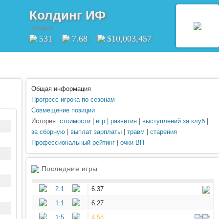
Колдинг ИФ
Колдинг
531
7.68
$10,003,457
Общая информация
Прогресс игрока по сезонам
Совмещение позиции
История:
стоимости
|
игр
|
развития
|
выступлений за клуб
|
за сборную
|
выплат зарплаты
|
травм
|
старения
Профессиональный рейтинг
|
очки ВП
Последние игры
2:1
6.37
1:1
6.27
1:5
4.58