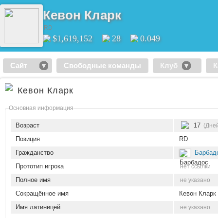
Кевон Кларк
RD
$1,619,152
28
0.049
Сайт
Свободные команды
Клуб
К
Кевон Кларк
Основная информация
Возраст
17
(Дней
Позиция
RD
Гражданство
Барбад
Прототип игрока
нет ссылки
Полное имя
не указано
Сокращённое имя
Кевон Кларк
Имя латиницей
не указано