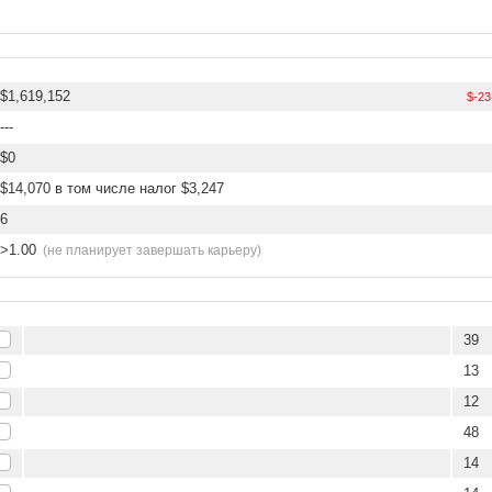
$1,619,152
$-23
---
$0
$14,070 в том числе налог $3,247
6
>1.00
(не планирует завершать карьеру)
39
13
12
48
14