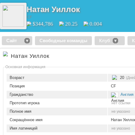
Натан Уиллок
CF
$344,786
20.25
0.004
Сайт
Свободные команды
Клуб
К
Натан Уиллок
Основная информация
Возраст
20
(Дней
Позиция
CF
Гражданство
Англия
Прототип игрока
нет ссылки
Полное имя
не указано
Сокращённое имя
Натан Уилло
Имя латиницей
не указано