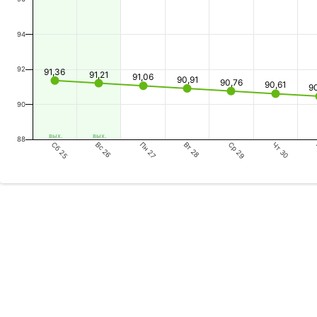
94
92
91,36
91,21
91,06
90,91
90,76
90,61
9
90
вых.
вых.
88
Сб 25
Пн 27
Ср 29
Вс 26
Вт 28
Чт 30