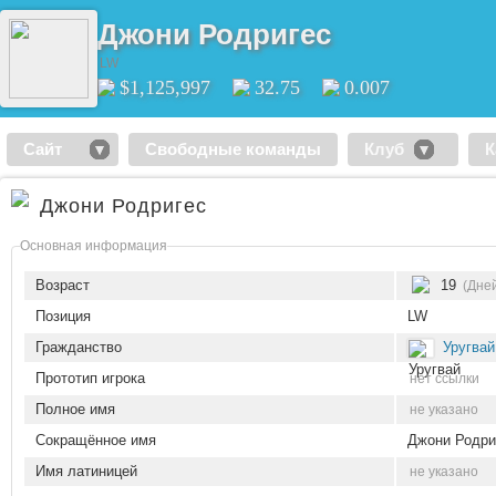
Джони Родригес
LW
$1,125,997
32.75
0.007
Сайт
Свободные команды
Клуб
К
Джони Родригес
Основная информация
Возраст
19
(Дней
Позиция
LW
Гражданство
Уругвай
Прототип игрока
нет ссылки
Полное имя
не указано
Сокращённое имя
Джони Родри
Имя латиницей
не указано