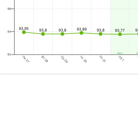
96
93,95
93,89
93,8
93,8
93,8
9
93,77
94
вых.
в
92
Пн 27
Ср 29
Пт 31
Вт 28
Чт 30
Сб 1