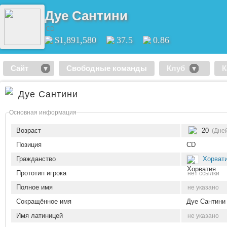
Дуе Сантини
CD
$1,891,580
37.5
0.86
Сайт
Свободные команды
Клуб
К
Дуе Сантини
Основная информация
Возраст
20
(Дней
Позиция
CD
Гражданство
Хорват
Прототип игрока
нет ссылки
Полное имя
не указано
Сокращённое имя
Дуе Сантини
Имя латиницей
не указано