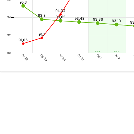
95,3
94,34
93,8
93,62
94
93,48
93,36
93,19
9
91,7
92
91,05
вых.
вых.
90
Вт 28
Чт 30
Сб 1
Ср 29
Пт 31
Вс 2