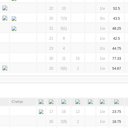
22
10
1/и
52.5
20
7(3)
3/о
43.5
31
9(1)
1/и
48.25
21
8
1/и
42.5
23
4
2/о
44.75
30
11
15
1/и
77.33
20
0(6)
2
1/и
54.67
Статус
17
16
12
1/и
23.75
26
2(8)
2
1/и
18.75