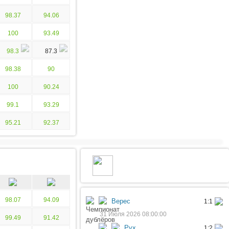
98.37
94.06
100
93.49
98.3
87.3
98.38
90
100
90.24
99.1
93.29
95.21
92.37
98.07
94.09
Верес
1:1
31 Июля 2026 08:00:00
99.49
91.42
Рух
1:2