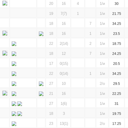
20
16
4
1/и
30
19
7(7)
1
1/и
21.75
18
16
7
1/и
34.25
18
16
1
1/и
23.5
22
2(14)
2
1/и
18.75
18
12
7
1/и
24.25
17
0(15)
1/и
20.5
22
0(14)
1
1/и
34.25
27
10
2/о
29.5
21
16
1/и
22.25
27
1(6)
1/и
31
18
3
1/и
19.75
23
13(1)
2/о
17.25