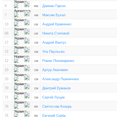
8
Дамиан Гарсес
RW
7
Максим Бухал
AM
13
Андрей Кравченко
LW
68
Никита Степовой
LW
17
Андрей Вантух
CM
72
Ула Паульсен
CM
12
Роман Пономаренко
CM
10
Артур Авагимян
CM
33
Александр Пшеничнюк
CM
70
Дмитрий Ермаков
CM
71
Сергей Лущик
CM
76
Святослав Козырь
RD
75
Евгений Скиба
RD