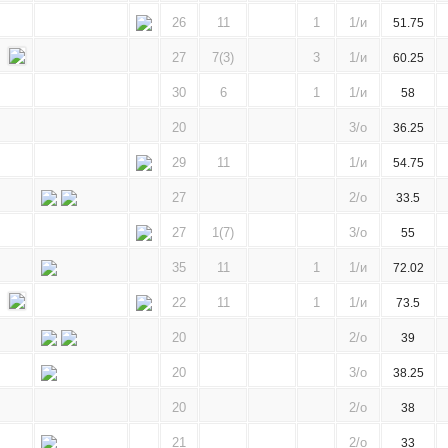
26
11
1
1/и
51.75
27
7(3)
3
1/и
60.25
30
6
1
1/и
58
20
3/о
36.25
29
11
1/и
54.75
27
2/о
33.5
27
1(7)
3/о
55
35
11
1
1/и
72.02
22
11
1
1/и
73.5
20
2/о
39
20
3/о
38.25
20
2/о
38
21
2/о
33