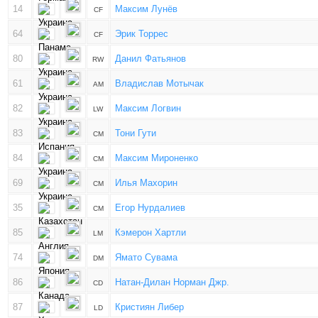
14
Максим Лунёв
CF
64
Эрик Торрес
CF
80
Данил Фатьянов
RW
61
Владислав Мотычак
AM
82
Максим Логвин
LW
83
Тони Гути
CM
84
Максим Мироненко
CM
69
Илья Махорин
CM
35
Егор Нурдалиев
CM
85
Кэмерон Хартли
LM
74
Ямато Сувама
DM
86
Натан-Дилан Норман Джр.
CD
87
Кристиян Либер
LD