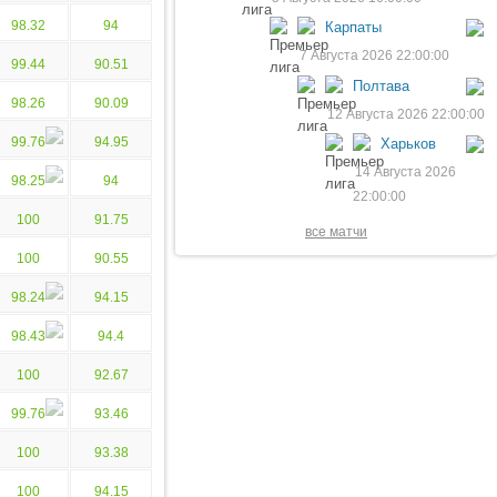
98.32
94
Карпаты
7 Августа 2026 22:00:00
99.44
90.51
Полтава
98.26
90.09
12 Августа 2026 22:00:00
99.76
94.95
Харьков
14 Августа 2026
98.25
94
22:00:00
100
91.75
все матчи
100
90.55
98.24
94.15
98.43
94.4
100
92.67
99.76
93.46
100
93.38
100
94.15