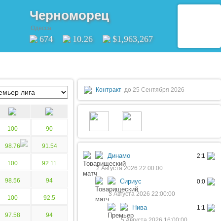
Черноморец
Одесса
674
10.26
$1,963,267
Контракт
до 25 Сентября 2026
100
90
98.76
91.54
Динамо
2:1
100
92.11
2 Августа 2026 22:00:00
98.56
94
Сириус
0:0
3 Августа 2026 22:00:00
100
92.5
Нива
1:1
97.58
94
5 Августа 2026 16:00:00