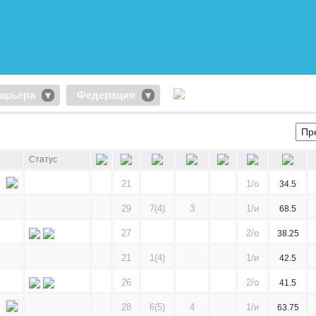
арьера
Федерация
Статус
21
1/о
34.5
29
7(4)
3
1/и
68.5
27
2/о
38.25
21
1(4)
1/и
42.5
26
2/о
41.5
28
6(5)
4
1/и
63.75