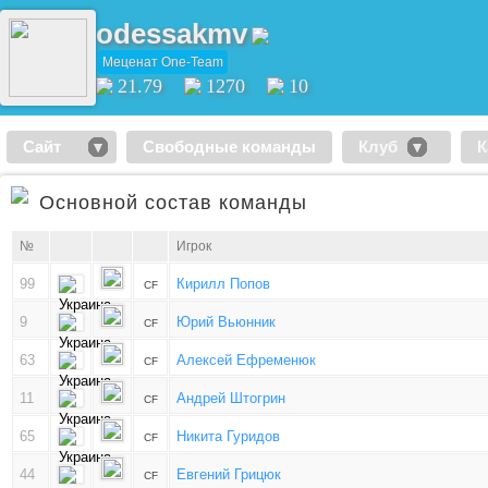
odessakmv
Меценат One-Team
21.79
1270
10
Сайт
Свободные команды
Клуб
К
Основной состав команды
№
Игрок
99
Кирилл Попов
CF
9
Юрий Вьюнник
CF
63
Алексей Ефременюк
CF
11
Андрей Штогрин
CF
65
Никита Гуридов
CF
44
Евгений Грицюк
CF