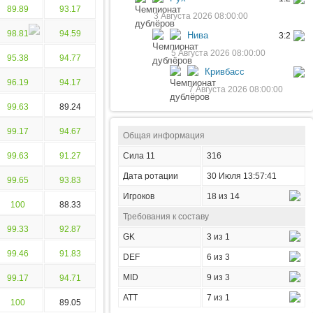
89.89
93.17
3 Августа 2026 08:00:00
98.81
94.59
Нива
3:2
5 Августа 2026 08:00:00
95.38
94.77
Кривбасс
96.19
94.17
7 Августа 2026 08:00:00
99.63
89.24
99.17
94.67
Общая информация
99.63
91.27
Сила 11
316
Дата ротации
30 Июля 13:57:41
99.65
93.83
Игроков
18 из 14
100
88.33
Требования к составу
99.33
92.87
GK
3 из 1
99.46
91.83
DEF
6 из 3
MID
9 из 3
99.17
94.71
ATT
7 из 1
100
89.05