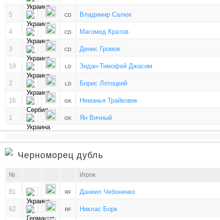
5
Владимир Салюк
CD
4
Магомед Кратов
CD
3
Денис Громок
CD
19
Зидан-Тимофей Джасим
LD
2
Борис Лотоцкий
LD
16
Неманья Трайковик
GK
1
Ян Вичный
GK
Черноморец дубль
№
Игрок
81
Даниил Чебоненко
RF
62
Никлас Борк
RF