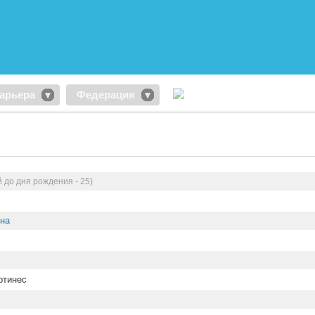
арьера
Федерация
 до дня рождения - 25)
ина
ртинес