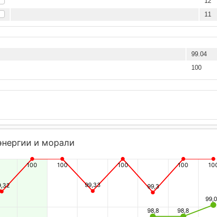
12
11
99.04
100
энергии и морали
100
100
100
100
10
99,33
9,32
99,3
99,
98,8
98,8