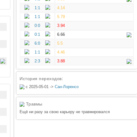
1:1
4.14
1:1
5.79
0:0
3.94
0:1
6.66
6:0
5.5
1:1
4.46
2:3
3.88
История переходов:
с 2025-05-01 ->
Сан-Лоренсо
Травмы
Ещё ни разу за свою карьеру не травмировался