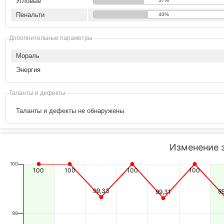
Угловые
37%
Пенальти
40%
Дополнительные параметры
Мораль
Энергия
Таланты и дефекты
Таланты и дефекты не обнаружены
Изменение 
100
100
100
100
100
99,33
9
99,31
99