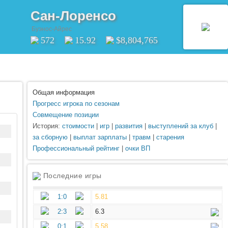
Сан-Лоренсо
Буэнос-Айрес
572
15.92
$8,804,765
Общая информация
Прогресс игрока по сезонам
Совмещение позиции
История:
стоимости
|
игр
|
развития
|
выступлений за клуб
|
за сборную
|
выплат зарплаты
|
травм
|
старения
Профессиональный рейтинг
|
очки ВП
Последние игры
1:0
5.81
2:3
6.3
0:1
5.58