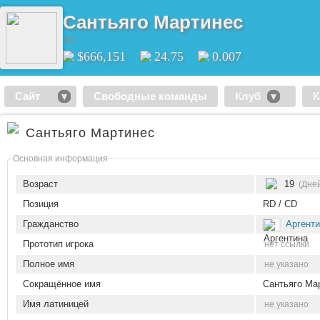
Сантьяго Мартинес
RD
$666,151
24.75
0.007
Сайт
Свободные команды
Клуб
К
Сантьяго Мартинес
Основная информация
Возраст
19
(Дней
Позиция
RD / CD
Гражданство
Аргент
Прототип игрока
нет ссылки
Полное имя
не указано
Сокращённое имя
Сантьяго Ма
Имя латиницей
не указано