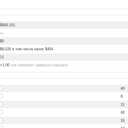
$666,151
---
$0
$9,526 в том числе налог $454
11
>1.00
(не планирует завершать карьеру)
40
8
11
40
16