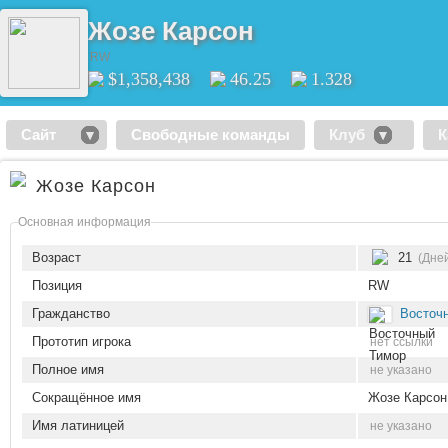
Жозе Карсон
RW
$1,358,438
46.25
1.328
Сайт
Свободные команды
Клуб
К
Жозе Карсон
Основная информация
Возраст
21
(Дней
Позиция
RW
Гражданство
Восточ
Прототип игрока
нет ссылки
Полное имя
не указано
Сокращённое имя
Жозе Карсон
Имя латиницей
не указано