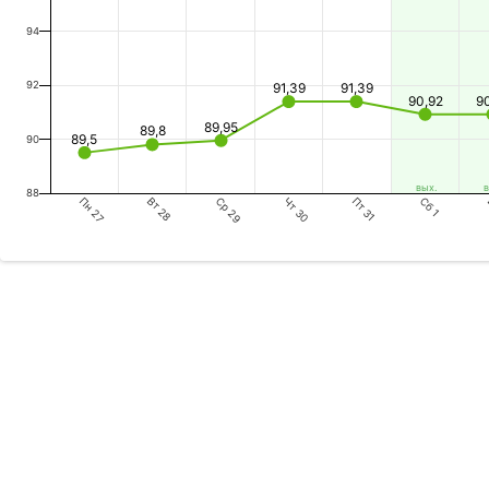
94
92
91,39
91,39
90,92
9
89,95
89,8
89,5
90
вых.
в
88
Пн 27
Ср 29
Пт 31
Вт 28
Чт 30
Сб 1