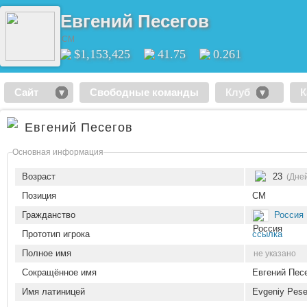
Евгений Песегов
CM
$1,153,425
41.75
0.261
Сайт
Свободные команды
Клуб
К
Евгений Песегов
Основная информация
Возраст
23
(Дней
Позиция
CM
Гражданство
Россия
Прототип игрока
ссылка
Полное имя
не указано
Сокращённое имя
Евгений Пес
Имя латиницей
Evgeniy Pes