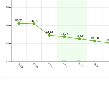
98
96,22
96,18
96
94,91
94,75
94,51
94,28
9
94
вых.
вых.
92
Ср 29
Пт 31
Вс 2
Чт 30
Сб 1
Пн 3