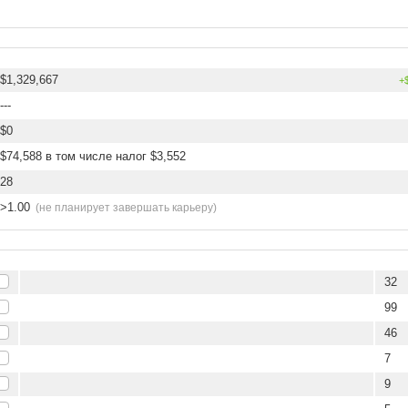
$1,329,667
+
---
$0
$74,588 в том числе налог $3,552
28
>1.00
(не планирует завершать карьеру)
32
99
46
7
9