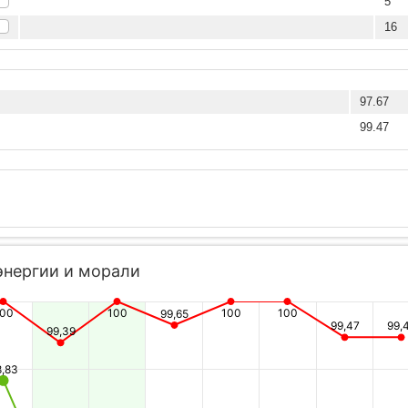
5
16
97.67
99.47
энергии и морали
100
100
100
100
99,65
99,47
99,
99,39
8,83