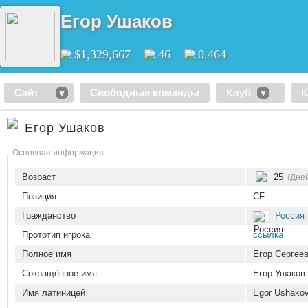
Егор Ушаков
CF
$1,329,667
46
0.464
Сайт
Свободные команды
Клуб
К
Егор Ушаков
Основная информация
Возраст
25
(Дней
Позиция
CF
Гражданство
Россия
Прототип игрока
ссылка
Полное имя
Егор Сергее
Сокращённое имя
Егор Ушаков
Имя латиницей
Egor Ushako