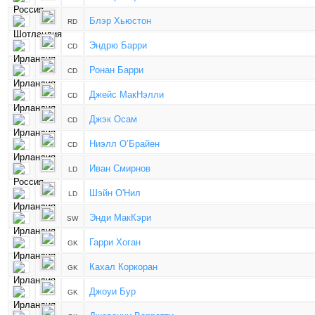
Блэр Хьюстон
RD
Эндрю Барри
CD
Ронан Барри
CD
Джейс МакНэлли
CD
Джэк Осам
CD
Ниэлл О’Брайен
CD
Иван Смирнов
LD
Шэйн О'Нил
LD
Энди МакКэри
SW
Гарри Хоган
GK
Кахал Коркоран
GK
Джоуи Бур
GK