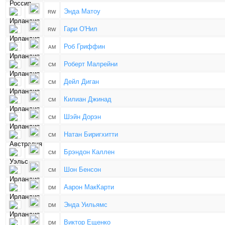
Энда Матоу
RW
Гари О'Нил
RW
Роб Гриффин
AM
Роберт Малрейни
CM
Дейл Диган
CM
Килиан Джинад
CM
Шэйн Дорэн
CM
Натан Биригхитти
CM
Брэндон Каллен
CM
Шон Бенсон
CM
Аарон МакКарти
DM
Энда Уильямс
DM
Виктор Ещенко
DM