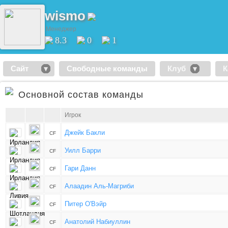
wismo
Менеджер
8.3
0
1
Сайт
Свободные команды
Клуб
К
Основной состав команды
Игрок
Джейк Бакли
CF
Уилл Барри
CF
Гари Данн
CF
Алаадин Аль-Магриби
CF
Питер О'Вэйр
CF
Анатолий Набиуллин
CF