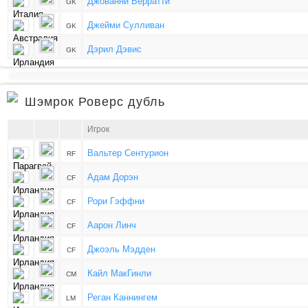
Джованни Верратти
GK
Джейми Сулливан
GK
Дэрил Дэвис
GK
Шэмрок Роверс дубль
Игрок
Вальтер Сентурион
RF
Адам Дорэн
CF
Рори Гэффни
CF
Аарон Линч
CF
Джоэль Мэдден
CF
Кайл МакГинли
CM
Реган Каннингем
LM