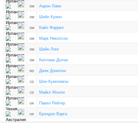
Аарон Ливи
DM
Шейн Куинн
DM
Кайл Фаррел
DM
Марк Николсон
DM
Шейн Лонг
DM
Киллиан Долан
DM
Джек Донелон
RD
Шон Куинливэн
CD
Майкл Мэнли
CD
Павел Рейтер
GK
Брэндон Варга
GK