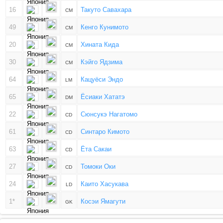
16
Такуто Савахара
CM
49
Кенго Кунимото
CM
20
Хината Кида
CM
30
Кэйго Ядзима
CM
64
Кацуёси Эндо
LM
65
Ёсиаки Хататэ
DM
22
Сюнсукэ Нагатомо
CD
61
Синтаро Кимото
CD
63
Ёта Сакаи
CD
27
Томоки Оки
CD
24
Каито Хасукава
LD
1*
Косэи Ямагути
GK