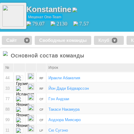
Konstantine
Меценат One-Team
79.07
2130
7.57
Сайт
Свободные команды
Клуб
К
Основной состав команды
№
Игрок
44
Иракли Абакелия
RF
33
Йон Дади Бёдварссон
RF
77
Гэн Андзаи
CF
88
Такаси Накамура
CF
99
Аодзора Миясиро
CF
11
Сю Сугэно
LF