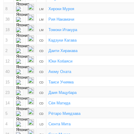
8
Хироки Муроя
LM
38
Рия Накамачи
LM
18
Томоки Итакура
LM
3
Кадзуки Кагава
CD
2
Даити Хиракава
CD
12
Юки Кобаяси
CD
40
Аюму Охата
CD
15
Таиси Учияма
CD
23
Даия Мацубара
CD
14
Сёя Матида
CD
5
Рётаро Миядзава
CD
4
Сюнта Мита
LD