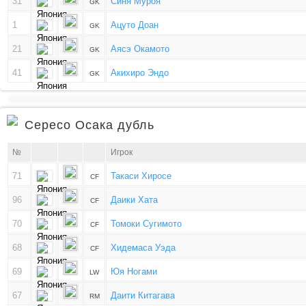
31
Синя Муроя
GK
1
Ацуто Доан
GK
21
Аясэ Окамото
GK
41
Акихиро Эндо
GK
Сересо Осака дубль
№
Игрок
71
Такаси Хиросе
CF
96
Даики Хата
CF
70
Томоки Сугимото
CF
68
Хидемаса Уэда
CF
69
Юя Ногами
LW
67
Даити Китагава
RM