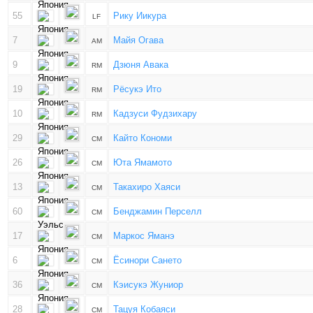
55
Рику Иикура
LF
7
Майя Огава
AM
9
Дзюня Авака
RM
19
Рёсукэ Ито
RM
10
Кадзуси Фудзихару
RM
29
Кайто Кономи
CM
26
Юта Ямамото
CM
13
Такахиро Хаяси
CM
60
Бенджамин Перселл
CM
17
Маркос Яманэ
CM
6
Ёсинори Сането
CM
36
Кэисукэ Жуниор
CM
28
Тацуя Кобаяси
CM