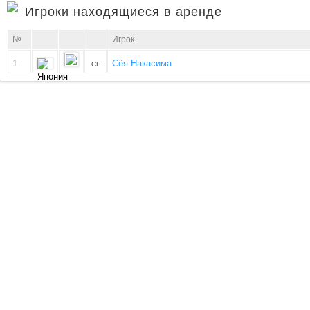
Игроки находящиеся в аренде
№
Игрок
1
Сёя Накасима
CF