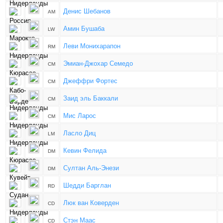
Денис Шебанов
AM
Амин Бушаба
LW
Леви Монихарапон
RM
Эмиан-Джохар Семедо
CM
Джеффри Фортес
CM
Заид эль Баккали
CM
Мис Ларос
CM
Ласло Диц
LM
Кевин Фелида
DM
Султан Аль-Энези
DM
Шедди Барглан
RD
Люк ван Коверден
CD
Стэн Маас
CD