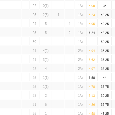
22
0(1)
1/и
5.08
35
25
2(3)
1
1/и
5.23
43.25
24
5
1
1/о
4.95
42.25
25
5
2
1/и
6.24
43.25
30
1/и
50.25
21
4(2)
2/о
4.94
35.25
21
3(2)
2/о
5.62
36.25
22
4
2/о
4.97
38.25
25
1(1)
1/и
6.58
44
25
1(1)
1/и
4.78
36.75
23
2
1/и
5.13
39.25
21
5
1/о
4.26
35.75
25
1
1/и
4.58
43.25