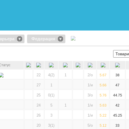
арьера
Федерация
Статус
22
4(2)
1
2/о
5.67
38
27
1
1/и
5.66
47
25
0(1)
3/о
5.76
44.75
24
5
1
1/и
5.63
42
26
3
1/и
5.22
45.25
20
3(1)
5/о
5.12
33