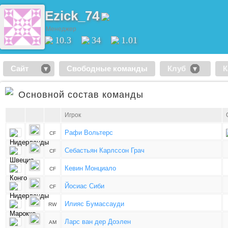
Ezick_74
Менеджер
10.3
34
1.01
Сайт
Свободные команды
Клуб
К
Основной состав команды
Игрок
Рафи Вольтерс
CF
Себастьян Карлссон Грач
CF
Кевин Монциало
CF
Йосиас Сиби
CF
Илияс Бумассауди
RW
Ларс ван дер Доэлен
AM