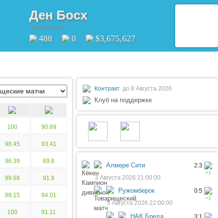
Ден Босх
Хертогенбос
488
0
$3,675,627
Контракт
до 8 Августа 2026
Клуб на поддержке
100
90.69
98.45
93.41
96.39
89.8
Алмере Сити
2:3
+1
3 Августа 2026 21:00:00
99.68
91.8
Ружомберок
0:5
98.15
94.01
+1
5 Августа 2026 22:00:00
100
91.11
НАК Бреда
3:1