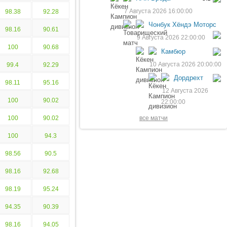
7 Августа 2026 16:00:00
98.38
92.28
Чонбук Хёндэ Моторс
98.16
90.61
9 Августа 2026 22:00:00
100
90.68
Камбюр
10 Августа 2026 20:00:00
99.4
92.29
Дордрехт
98.11
95.16
12 Августа 2026
100
90.02
22:00:00
100
90.02
все матчи
100
94.3
98.56
90.5
98.16
92.68
98.19
95.24
94.35
90.39
98.16
94.05