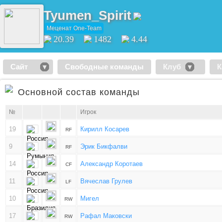
Tyumen_Spirit
Меценат One-Team
20.39
1482
4.44
Сайт
Свободные команды
Клуб
К
Основной состав команды
№
Игрок
19
Кирилл Косарев
RF
9
Эрик Бикфалви
RF
14
Александр Коротаев
CF
11
Вячеслав Грулев
LF
10
Мигел
RW
17
Рафал Маковски
RW