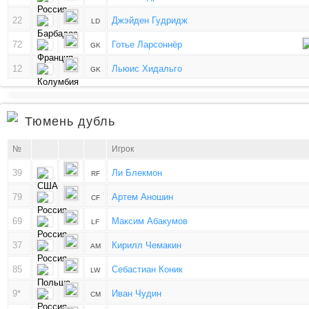
22
Джэйден Гудридж
LD
72
Готье Ларсоннёр
GK
12
Льюис Хидальго
GK
Тюмень дубль
№
Игрок
39
Ли Блекмон
RF
79
Артем Аношин
CF
69
Максим Абакумов
LF
37
Кирилл Чемакин
AM
85
Себастиан Коник
LW
9*
Иван Чудин
CM