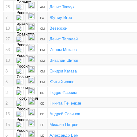
28
Денис Ткачук
AM
7
Жулиу Игор
LW
18
Веверсон
CM
27
Денис Талалай
CM
53
Ислам Мокаев
CM
13
Виталий Шитов
CM
8
Синдзи Кагава
CM
5
Юити Хирано
CM
3
Педро Фаррим
RD
2
Никита Печёнкин
CD
16
Андрей Савинов
CD
15
Михаил Петров
LD
6
Александр Бем
LD