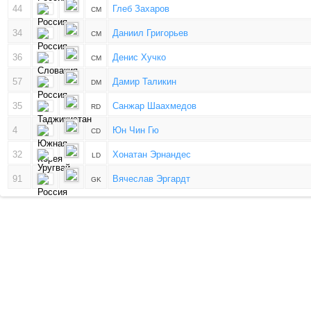
44
Глеб Захаров
CM
34
Даниил Григорьев
CM
36
Денис Хучко
CM
57
Дамир Таликин
DM
35
Санжар Шаахмедов
RD
4
Юн Чин Гю
CD
32
Хонатан Эрнандес
LD
91
Вячеслав Эргардт
GK