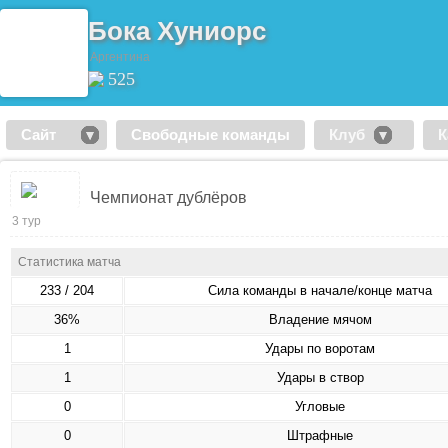
Бока Хуниорс
Аргентина
525
Сайт
Свободные команды
Клуб
К
Чемпионат дублёров
3 тур
Статистика матча
233 / 204
Сила команды в начале/конце матча
36%
Владение мячом
1
Удары по воротам
1
Удары в створ
0
Угловые
0
Штрафные