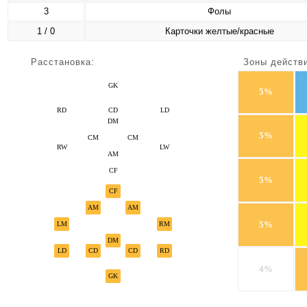
3
Фолы
1 / 0
Карточки желтые/красные
Расстановка:
Зоны действ
GK
5%
RD
CD
LD
DM
5%
CM
CM
RW
LW
AM
CF
5%
CF
AM
AM
5%
LM
RM
DM
LD
CD
CD
RD
4%
GK