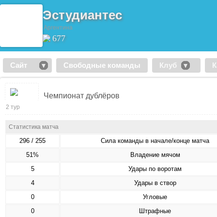
Эстудиантес
Аргентина
677
Сайт
Свободные команды
Клуб
К
Чемпионат дублёров
2 тур
Статистика матча
296 / 255
Сила команды в начале/конце матча
51%
Владение мячом
5
Удары по воротам
4
Удары в створ
0
Угловые
0
Штрафные