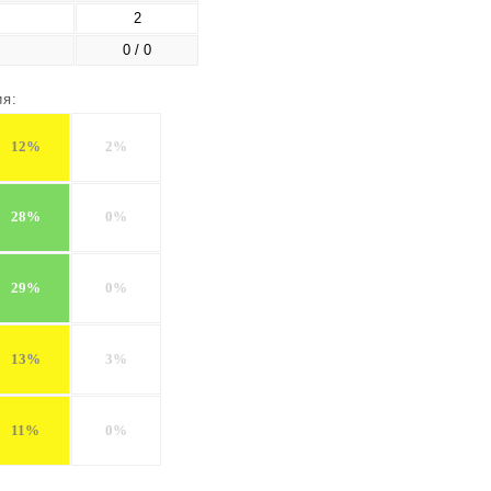
2
0 / 0
ия:
12%
2%
28%
0%
29%
0%
13%
3%
11%
0%