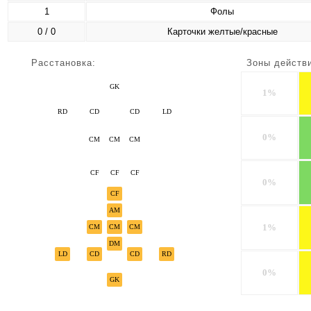
1
Фолы
0 / 0
Карточки желтые/красные
Расстановка:
Зоны действ
GK
1%
RD
CD
CD
LD
0%
CM
CM
CM
CF
CF
CF
0%
CF
AM
1%
CM
CM
CM
DM
LD
CD
CD
RD
0%
GK