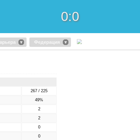
0:0
арьера
Федерация
267 / 225
49%
2
2
0
0