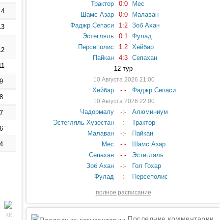
Трактор
0:0
Мес
14
Шамс Азар
0:0
Малаван
Фаджр Сепаси
1:2
Зоб Ахан
13
Эстегляль
0:1
Фулад
Персеполис
1:2
Хейбар
12
Пайкан
4:3
Сепахан
11
12 тур
10 Августа 2026 21:00
9
Хейбар
-:-
Фаджр Сепаси
8
10 Августа 2026 22:00
Чадормалу
-:-
Алюминиум
7
Эстегляль Хузестан
-:-
Трактор
6
Малаван
-:-
Пайкан
4
Мес
-:-
Шамс Азар
Сепахан
-:-
Эстегляль
Зоб Ахан
-:-
Гол Гохар
Фулад
-:-
Персеполис
полное расписание
Последние комментарии