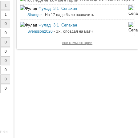
1
Фулад
3:1
Сепахан
1
Stranger
- На 17 надо было назначить...
0
Фулад
3:1
Сепахан
Svensson2020
- Эх.. опоздал на матч(
0
0
все комментарии
0
0
0
0
0