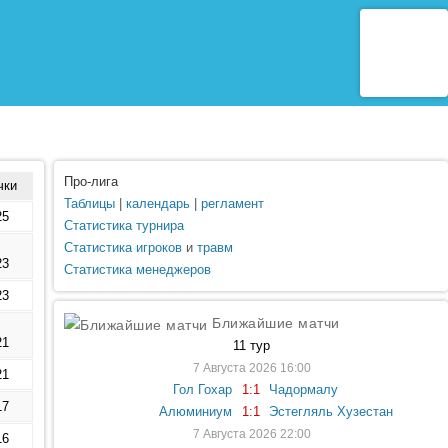
Про-лига
чки
Таблицы
|
календарь
|
регламент
25
Статистика турнира
Статистика игроков
и
травм
23
Статистика менеджеров
23
Ближайшие матчи
21
11 тур
7 Августа 2026 16:00
21
Гол Гохар
1:1
Чадормалу
17
Алюминиум
1:1
Эстегляль Хузестан
7 Августа 2026 22:00
16