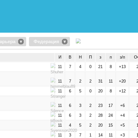
арьера
Федерация
И
В
Н
П
з
п
з/п
О
11
7
4
0
21
8
+13
11
7
2
2
31
11
+20
11
6
5
0
20
8
+12
11
6
3
2
23
17
+6
11
6
3
2
28
24
+4
11
4
5
2
20
15
+5
11
3
7
1
14
11
+3