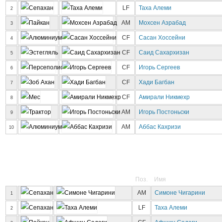
LF
Таха Алеми
2
AM
Мохсен Азрабад
3
CF
Сасан Хоссейни
4
CF
Саид Сахархизан
5
CF
Игорь Сергеев
6
CF
Хади Багбан
7
CF
Амирали Никмехр
8
AM
Игорь Постоньски
9
AM
Аббас Кахризи
10
Поз.
Имя
AM
Симоне Чигарини
1
LF
Таха Алеми
2