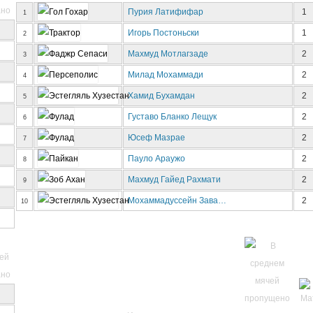
Пурия Латифифар
1
1
Игорь Постоньски
1
2
Махмуд Мотлагзаде
2
3
Милад Мохаммади
2
4
Хамид Бухамдан
2
5
Густаво Бланко Лещук
2
6
Юсеф Мазрае
2
7
Пауло Араужо
2
8
Махмуд Гайед Рахмати
2
9
Мохаммадуссейн Зава…
2
10