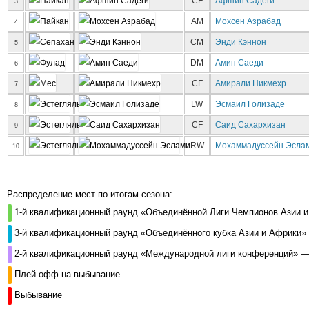
CF
Афшин Садеги
3
AM
Мохсен Азрабад
4
CM
Энди Кэннон
5
DM
Амин Саеди
6
CF
Амирали Никмехр
7
LW
Эсмаил Голизаде
8
CF
Саид Сахархизан
9
RW
Мохаммадуссейн Эсла
10
Распределение мест по итогам сезона:
1-й квалификационный раунд «Объединённой Лиги Чемпионов Азии 
3-й квалификационный раунд «Объединённого кубка Азии и Африки»
2-й квалификационный раунд «Международной лиги конференций» —
Плей-офф на выбывание
Выбывание