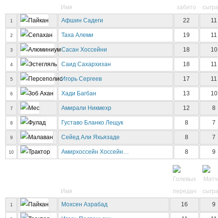
Имя
Афшин Садеги
22
11
1
Таха Алеми
19
11
2
Сасан Хоссейни
18
10
3
Саид Сахархизан
18
11
4
Игорь Сергеев
17
11
5
Хади Багбан
13
10
6
Амирали Никмехр
12
8
7
Густаво Бланко Лещук
8
7
8
Сейед Али Яхьязаде
8
7
9
Амирхоссейн Хоссейн…
8
9
10
Имя
Мохсен Азрабад
16
9
1