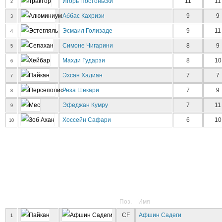
Игорь Постоньски
11
11
2
Аббас Кахризи
9
9
3
Эсмаил Голизаде
9
11
4
Симоне Чигарини
8
9
5
Махди Гударзи
8
10
6
Эхсан Хадиан
7
7
7
Реза Шекари
7
9
8
Эфеджан Кумру
7
11
9
Хоссейн Сафари
6
10
10
Поз.
Имя
CF
Афшин Садеги
1