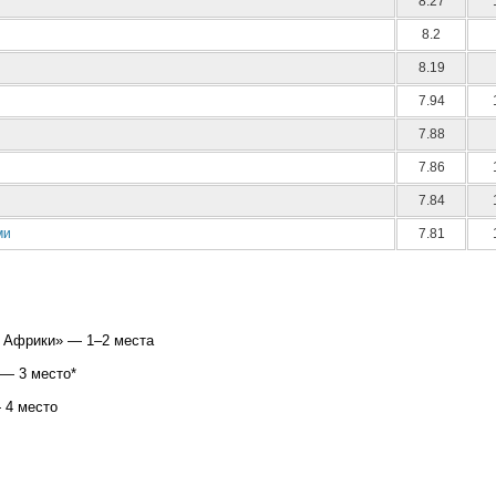
8.27
8.2
8.19
7.94
7.88
7.86
7.84
ми
7.81
и Африки» — 1–2 места
 — 3 место*
 4 место