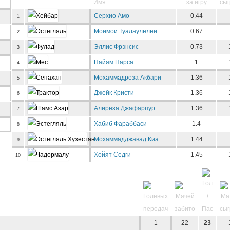
Имя
Серхио Амо
0.44
1
Моимои Туалаулелеи
0.67
2
Эллис Фрэнсис
0.73
3
Пайям Парса
1
4
Мохаммадреза Акбари
1.36
5
Джейк Кристи
1.36
6
Алиреза Джафарпур
1.36
7
Хабиб Фараббаси
1.4
8
Мохаммадджавад Киа
1.44
9
Хойят Седги
1.45
10
1
22
23