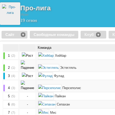
Про-лига
Иран
19 сезон
Сайт
Свободные команды
Клуб
К
Команда
1
Хейбар
(2)
2
Эстегляль
(1)
3
Фулад
(4)
4
Персеполис
(3)
5
-
Пайкан
(5)
6
-
Сепахан
(6)
7
-
Мес
(7)