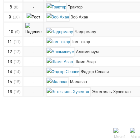
8
-
Трактор
(8)
9
Зоб Ахан
(10)
10
Чадормалу
(9)
11
-
Гол Гохар
(11)
12
-
Алюминиум
(12)
13
-
Шамс Азар
(13)
14
-
Фаджр Сепаси
(14)
15
-
Малаван
(15)
16
-
Эстегляль Хузестан
(16)