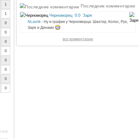
1
Последние комментарии
1
Черноморец
0:0
Заря
NLavrik
- Ну и график у Черноморца: Шахтер, Колос, Рух,
0
Заря и Динамо
0
все комментарии
0
0
0
0
0
0