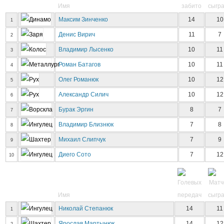
Имя
Максим Зинченко
14
10
1
Денис Вирич
11
7
2
Владимир Лысенко
10
11
3
Роман Батагов
10
11
4
Олег Романюк
10
12
5
Александр Силич
10
12
6
Бурак Эргин
8
7
7
Владимир Близнюк
7
8
8
Михаил Слипчук
7
9
9
Диего Сото
7
12
10
Имя
Николай Степанюк
14
11
1
Ярослав Мартынюк
14
12