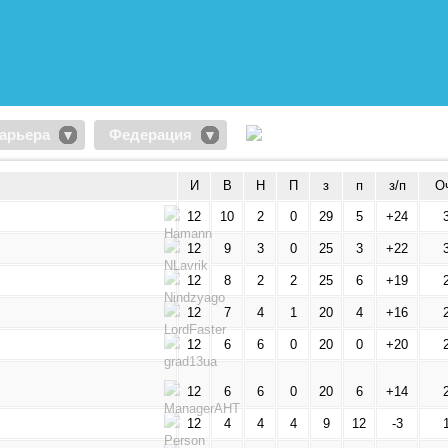
арьера
Федерация
И
В
Н
П
з
п
з/п
О
12
10
2
0
29
5
+24
12
9
3
0
25
3
+22
12
8
2
2
25
6
+19
12
7
4
1
20
4
+16
12
6
6
0
20
0
+20
12
6
6
0
20
6
+14
12
4
4
4
9
12
-3