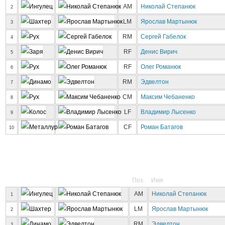
AM
Николай Степанюк
2
LM
Ярослав Мартынюк
3
RM
Сергей Габелок
4
RF
Денис Вирич
5
RF
Олег Романюк
6
RM
Эдвелтон
7
CM
Максим Чебаненко
8
LF
Владимир Лысенко
9
CF
Роман Батагов
10
Поз.
Имя
AM
Николай Степанюк
1
LM
Ярослав Мартынюк
2
RM
Эдвелтон
3