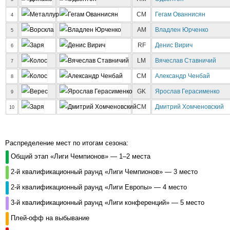
CM
Гегам Ованнисян
4
AM
Владлен Юрченко
5
RF
Денис Вирич
6
LM
Вячеслав Ставничий
7
CM
Александр Ченбай
8
GK
Ярослав Герасименко
9
CM
Дмитрий Хомченовский
10
Распределение мест по итогам сезона:
Общий этап «Лиги Чемпионов» — 1–2 места
2-й квалификационный раунд «Лиги Чемпионов» — 3 место
2-й квалификационный раунд «Лиги Европы» — 4 место
3-й квалификационный раунд «Лиги конференций» — 5 место
Плей-офф на выбывание