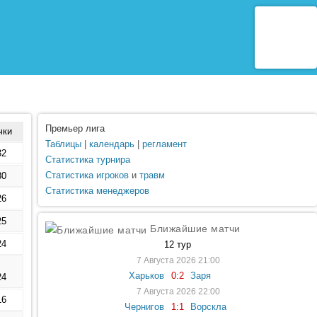
Премьер лига
чки
Таблицы
|
календарь
|
регламент
32
Статистика турнира
Статистика игроков
и
травм
30
Статистика менеджеров
26
25
Ближайшие матчи
24
12 тур
7 Августа 2026 21:00
Харьков
0:2
Заря
24
7 Августа 2026 22:00
16
Чернигов
1:1
Ворскла