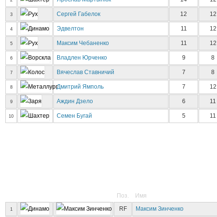
2
Сергей Габелок
12
12
3
Эдвелтон
11
12
4
Максим Чебаненко
11
12
5
Владлен Юрченко
9
8
6
Вячеслав Ставничий
7
8
7
Дмитрий Ямполь
7
12
8
Аждин Дзело
6
11
9
Семен Бугай
5
11
10
Поз.
Имя
RF
Максим Зинченко
1