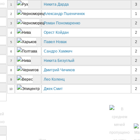
Никита Дарда
3
1
Александр Пшеничнюк
1
2
Роман Пономаренко
2
3
Орест Койдан
2
4
Павел Новак
2
5
Сандро Хамжич
2
6
Никита Безуглый
2
7
Дмитрий Чичиков
2
8
Лео Коленц
2
9
Джек Смит
2
10