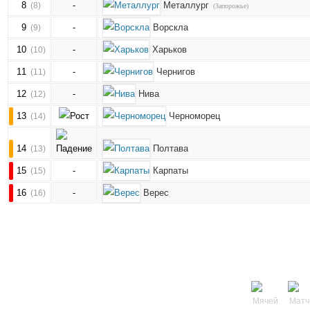
8
-
Металлург
(8)
(Запорожье)
9
-
Ворскла
(9)
10
-
Харьков
(10)
11
-
Чернигов
(11)
12
-
Нива
(12)
13
Черноморец
(14)
14
Полтава
(13)
15
-
Карпаты
(15)
16
-
Верес
(16)