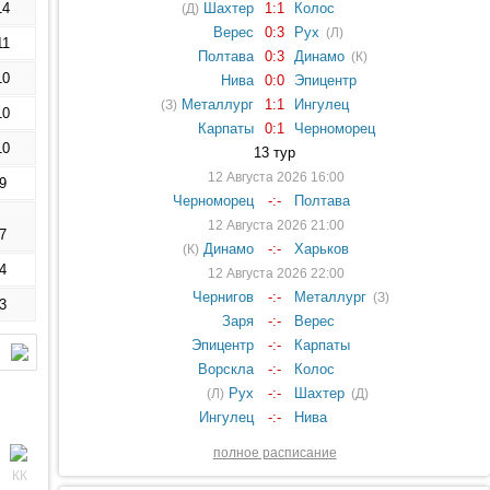
14
Шахтер
1:1
Колос
(Д)
Верес
0:3
Рух
(Л)
11
Полтава
0:3
Динамо
(К)
10
Нива
0:0
Эпицентр
Металлург
1:1
Ингулец
(З)
10
Карпаты
0:1
Черноморец
10
13 тур
12 Августа 2026 16:00
9
Черноморец
-:-
Полтава
12 Августа 2026 21:00
7
Динамо
-:-
Харьков
(К)
4
12 Августа 2026 22:00
Чернигов
-:-
Металлург
(З)
3
Заря
-:-
Верес
Эпицентр
-:-
Карпаты
Ворскла
-:-
Колос
Рух
-:-
Шахтер
(Л)
(Д)
Ингулец
-:-
Нива
полное расписание