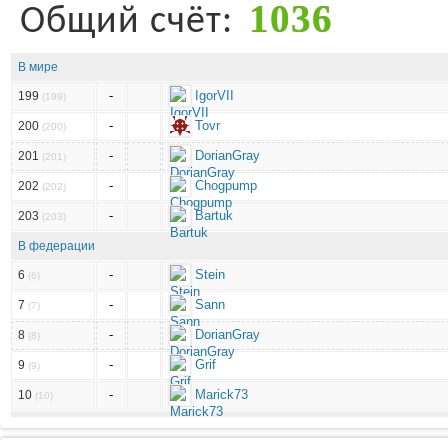
1036
Общий счёт:
В мире
-
IgorVII
199
(199)
-
Tovr
200
(200)
-
DorianGray
201
(201)
-
Chogpump
202
(202)
-
Bartuk
203
(203)
В федерации
-
Stein
6
(6)
-
Sann
7
(7)
-
DorianGray
8
(8)
-
Grif
9
(9)
-
Marick73
10
(10)