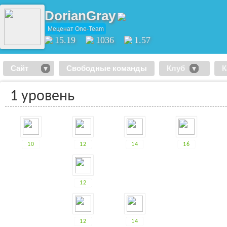
DorianGray
Меценат One-Team
15.19
1036
1.57
Сайт
Свободные команды
Клуб
К
1 уровень
10
12
14
16
12
12
14