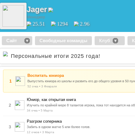
Jager
Менеджер
25.51
1294
2.96
Сайт
Свободные команды
Клуб
К
Персональные итоги 2025 года!
Воспитать юниора
1
Выпустить юниора из школы и развить его до общего уровня в 50 пун
52 очка • 3 Февраля
Юниор, как открытая книга
2
Изучить по крайней мере 8 талантов игрока, пока тот находится на о
34 очка • 5 Марта
Разгром соперника
3
Забить в одном матче 5 или более голов.
12 очков • 3 Марта