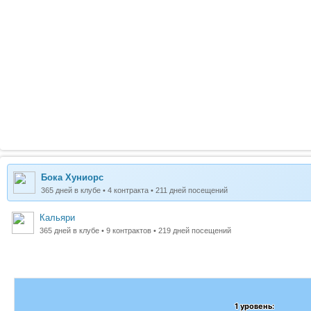
Бока Хуниорс
365 дней в клубе • 4 контракта • 211 дней посещений
Кальяри
365 дней в клубе • 9 контрактов • 219 дней посещений
1 уровень:
1 уровень: