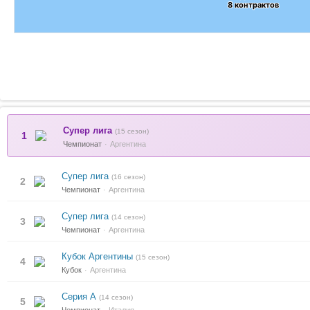
8 контрактов
8 контрактов
Супер лига
(15 сезон)
1
Чемпионат
Аргентина
Супер лига
(16 сезон)
2
Чемпионат
Аргентина
Супер лига
(14 сезон)
3
Чемпионат
Аргентина
Кубок Аргентины
(15 сезон)
4
Кубок
Аргентина
Серия А
(14 сезон)
5
Чемпионат
Италия