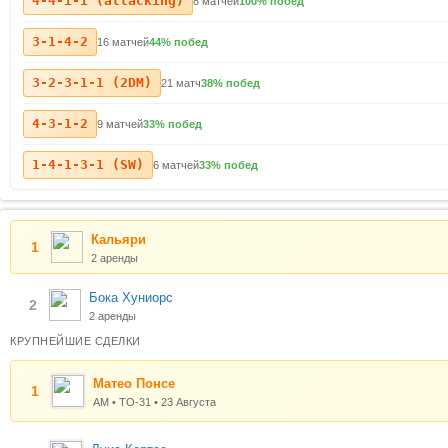
4-4-1-1 (attacking)
8 матчей
100% побед
3-1-4-2
16 матчей
44% побед
3-2-3-1-1 (2DM)
21 матч
38% побед
4-3-1-2
9 матчей
33% побед
1-4-1-3-1 (SW)
6 матчей
33% побед
Кальяри
1
2 аренды
Бока Хуниорс
2
2 аренды
КРУПНЕЙШИЕ СДЕЛКИ
Матео Понсе
1
AM • ТО-31 • 23 Августа