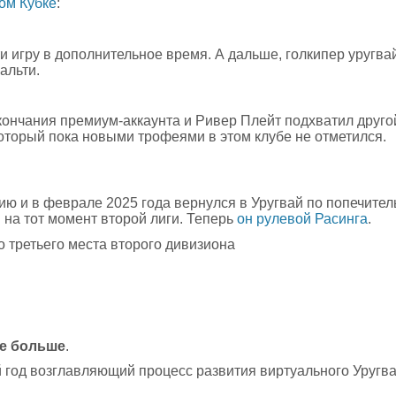
ом Кубке
:
и игру в дополнительное время. А дальше, голкипер уругва
альти.
окончания премиум-аккаунта и Ривер Плейт подхватил друго
Который пока новыми трофеями в этом клубе не отметился.
цию и в феврале 2025 года вернулся в Уругвай по попечите
й на тот момент второй лиги. Теперь
он рулевой Расинга
.
о третьего места второго дивизиона
ае больше
.
й год возглавляющий процесс развития виртуального Уругва