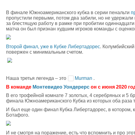
В финале Южноамериканского кубка в серии пенальти
п
пропустили первыми, потом два забили, но не удержали п
за блестящую работу в рамке при пробитии одиннадцати м
матча он был признан худшим игроков команды с оценко
Второй финал, уже в Кубке Либертадорес
. Колумбийский
повержен с минимальным счетом.
Наша третья легенда – это
Murman
.
В команде
Монтевидео Уондерерс
он с июня 2020 го
В его трофейной комнате 7 золотых, 4 серебряных и 5 бр
финала Южноамериканского Кубка из которых оба раза 
И был еще один финал Кубка Либертадорес, в котором, к
Ботафого.
И не смотря на поражение, есть что вспомнить и про эт