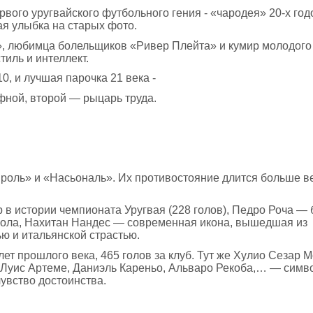
рвого уругвайского футбольного гения - «чародея» 20-х год
ная улыбка на старых фото.
, любимца болельщиков «Ривер Плейта» и кумир молодого
тиль и интеллект.
, и лучшая парочка 21 века -
ной, второй — рыцарь труда.
ьяроль» и «Насьональ». Их противостояние длится больше в
в истории чемпионата Уругвая (228 голов), Педро Роча — 
утбола, Нахитан Нандес — современная икона, вышедшая из
ю и итальянской страстью.
ет прошлого века, 465 голов за клуб. Тут же Хулио Сезар 
же Луис Артеме, Даниэль Кареньо, Альваро Рекоба,… — сим
чувство достоинства.