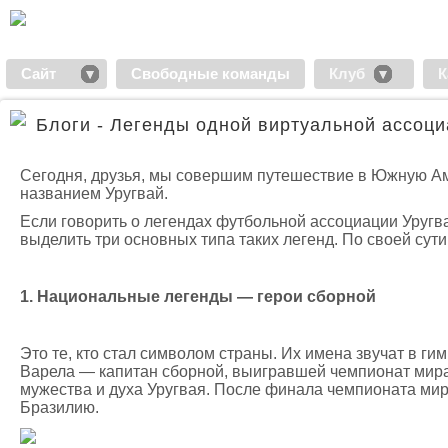
Сайт
Свободные команды
Клуб
К
Блоги - Легенды одной виртуальной ассоц
Сегодня, друзья, мы совершим путешествие в Южную Аме
названием Уругвай.
Если говорить о легендах футбольной ассоциации Уругва
выделить три основных типа таких легенд. По своей сути
1. Национальные легенды — герои сборной
Это те, кто стал символом страны. Их имена звучат в гим
Варела — капитан сборной, выигравшей чемпионат мира 1
мужества и духа Уругвая. После финала чемпионата ми
Бразилию.