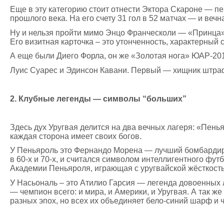
Еще в эту категорию стоит отнести Эктора Скароне — пе
прошлого века. На его счету 31 гол в 52 матчах — и веч
Ну и нельзя пройти мимо Энцо Франческоли — «Принца»
Его визитная карточка – это утонченность, характерный с
А еще были Диего Форла, он же «Золотая нога» ЮАР-2010
Луис Суарес и Эдинсон Кавани. Первый — хищник штраф
2. Клубные легенды — символы “больших”
Здесь дух Уругвая делится на два вечных лагеря: «Пен
каждая сторона имеет своих богов.
У Пеньяроль это Фернандо Морена — лучший бомбардир 
в 60-х и 70-х, и считался символом интеллигентного ф
Академии Пеньяроля, играющая с уругвайской жёсткость
У Насьональ – это Атилио Гарсия — легенда довоенных л
— чемпион всего: и мира, и Америки, и Уругвая. А так 
разных эпох, но всех их объединяет бело-синий шарф и 