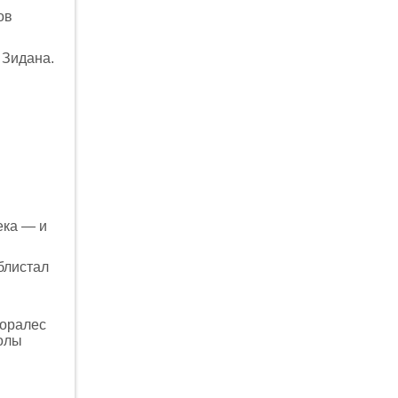
ов
 Зидана.
ека — и
блистал
Моралес
волы