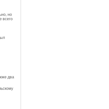
ьно, но
е всего
был
акже два
льскому