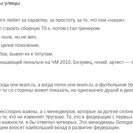
лы улицы
го любят за характер, за простоту, за то, что они «наши».
 строить сборную 70-х, потом стал тренером.
поле, но не мяч.
 целое поколение.
ов, вывел их к титулам.
ешающий пенальти на ЧМ-2010. Безумец, гений, артист — 
гда one-team.ru, а когда
mirror
.one-team.ru, в футбольном У
му-то со стороны может показать, но однозначно душой и дел
бесспорно важны, а с менеджеров, которые за долгие сезон
те, кто не изменяет Уругваю. Те, кто в федерации с первых
е важности, я бы отметил четверых. Это менеджеры Grongar
оящем вносят наибольший вклад в развитие федерации.