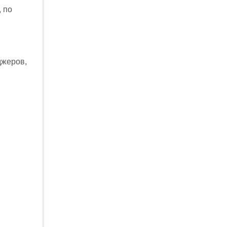
, по
джеров,