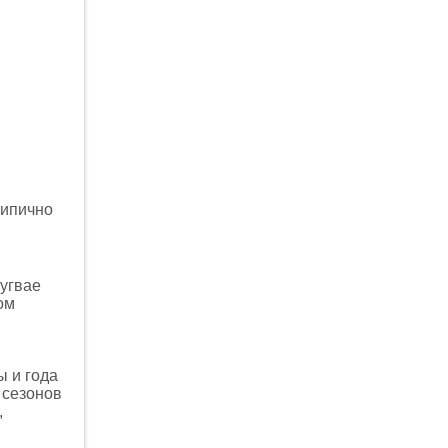
типично
ругвае
ом
ы и года
 сезонов
,