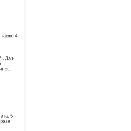
 также 4
7
. Да и
в
инес.
ата, 5
 раза