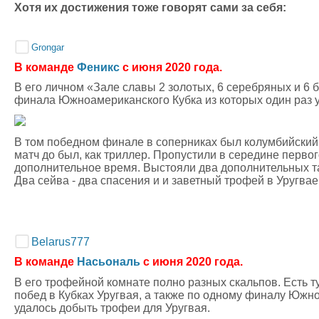
Хотя их достижения тоже говорят сами за себя:
Grongar
В команде
Феникс
с июня 2020 года.
В его личном «Зале славы 2 золотых, 6 серебряных и 6 
финала Южноамериканского Кубка из которых один раз 
В том победном финале в соперниках был колумбийский
матч до был, как триллер. Пропустили в середине перво
дополнительное время. Выстояли два дополнительных та
Два сейва - два спасения и и заветный трофей в Уругвае
Belarus777
В команде
Насьональ
с июня 2020 года.
В его трофейной комнате полно разных скальпов. Есть т
побед в Кубках Уругвая, а также по одному финалу Южно
удалось добыть трофеи для Уругвая.