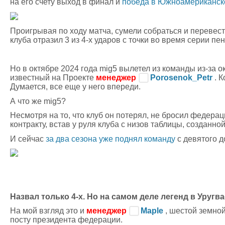
на его счету выход в финал и
победа в Южноамериканск
Проигрывая по ходу матча, сумели собраться и перевест
клуба отразил 3 из 4-х ударов с точки во время серии пен
Но в октябре 2024 года mig5 вылетел из команды из-за 
известный на Проекте
менеджер
Porosenok_Petr
. 
Думается, все еще у него впереди.
А что же mig5?
Несмотря на то, что клуб он потерял, не бросил федера
контракту, встав у руля клуба с низов таблицы, созданно
И сейчас
за два сезона уже поднял команду
с девятого д
Назвал только 4-х. Но на самом деле легенд в Уругв
На мой взгляд это и
менеджер
Maple
, шестой земно
посту президента федерации.