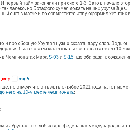
 И первый тайм закончили при счете 1-3. Зато в начале вто
 так далеко, но Ботафого сумел дожать наших уругвайцев.
ный счет в матче и по совместительству оформил хет-трик в
 то и про сборную Уругвая нужно сказать пару слов. Ведь он
дерация была совсем маленькая и состояла всего из 10 ком
/4 в Чемпионатах Мира
S-03
и
S-15
, где оба раза, к сожалени
джер
mig5
.
ше, но отмечу что он взял в октябре 2021 года на тот моме
до него на 10-м месте чемпионата
:
:
ром из Уругвая, кто добыл для федерации международный т