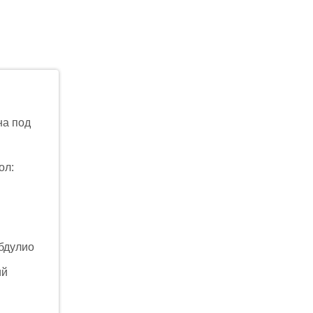
на под
ол:
Обдулио
ий