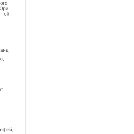
рого
 Юри
 той
анд.
ю,
нт
рофей,