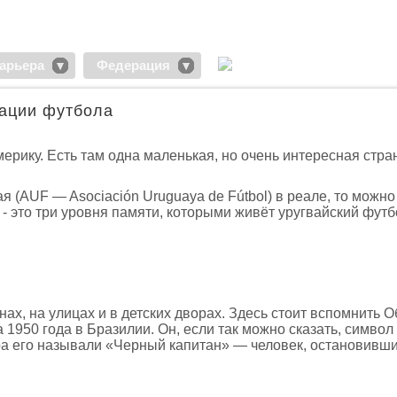
арьера
Федерация
иации футбола
рику. Есть там одна маленькая, но очень интересная стра
я (AUF — Asociación Uruguaya de Fútbol) в реале, то можно
 - это три уровня памяти, которыми живёт уругвайский футб
нах, на улицах и в детских дворах. Здесь стоит вспомнить 
950 года в Бразилии. Он, если так можно сказать, символ
ра его называли «Черный капитан» — человек, остановивш