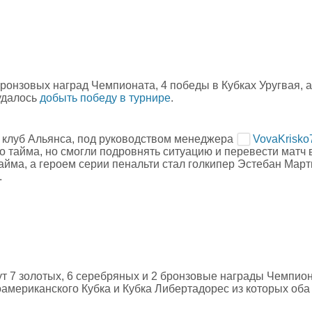
бронзовых наград Чемпионата, 4 победы в Кубках Уругвая, а
удалось
добыть победу в турнире
.
 клуб Альянса, под руководством менеджера
VovaKrisko
го тайма, но смогли подровнять ситуацию и перевести матч 
йма, а героем серии пенальти стал голкипер Эстебан Март
.
ут 7 золотых, 6 серебряных и 2 бронзовые награды Чемпион
американского Кубка и Кубка Либертадорес из которых оба