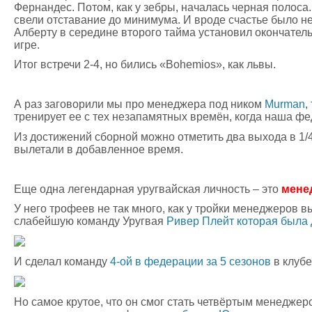
Фернандес. Потом, как у зебры, началась черная полоса.
свели отставание до минимума. И вроде счастье было не
Алберту в середине второго тайма установил окончатель
игре.
Итог встречи 2-4, но бились «Bohemios», как львы.
А раз заговорили мы про менеджера под ником
Murman
,
тренирует ее с тех незапамятных времён, когда наша фе
Из достижений сборной можно отметить два выхода в 1
вылетали в добавленное время.
Еще одна легендарная уругвайская личность – это
мене
У него трофеев не так много, как у тройки менеджеров вы
слабейшую команду Уругвая
Ривер Плейт которая была 
И сделал команду
4-ой в федерации за 5 сезонов
в клубе
Но самое крутое, что он смог стать четвёртым менедже