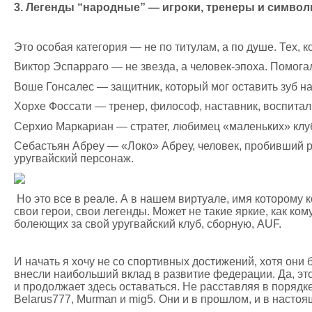
3. Легенды “народные” — игроки, тренеры и симво
Это особая категория — не по титулам, а по душе. Тех, ко
Виктор Эспарраго — не звезда, а человек-эпоха. Помогал
Воше Гонсалес — защитник, который мог оставить зуб на 
Хорхе Фоссати — тренер, философ, наставник, воспитал
Серхио Маркариан — стратег, любимец «маленьких» клуб
Себастьян Абреу — «Локо» Абреу, человек, пробивший р
уругвайский персонаж.
Но это все в реале. А в нашем виртуале, имя которому ко
свои герои, свои легенды. Может не такие яркие, как ко
болеющих за свой уругвайский клуб, сборную, AUF.
И начать я хочу не со спортивных достижений, хотя они 
внесли наибольший вклад в развитие федерации. Да, это 
и продолжает здесь оставаться. Не расставляя в порядк
Belarus777, Murman и mig5. Они и в прошлом, и в наст