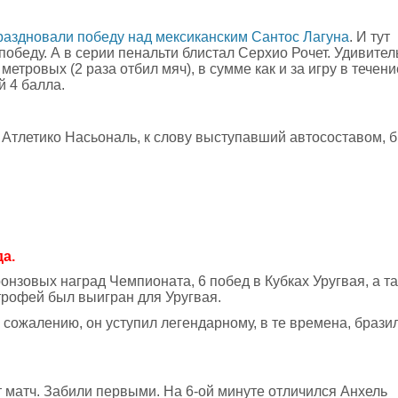
раздновали победу над мексиканским Сантос Лагуна
. И тут
обеду. А в серии пенальти блистал Серхио Рочет. Удивител
етровых (2 раза отбил мяч), в сумме как и за игру в течени
й 4 балла.
 Атлетико Насьональ, к слову выступавший автосоставом, 
да.
онзовых наград Чемпионата, 6 побед в Кубках Уругвая, а т
трофей был выигран для Уругвая.
 сожалению, он уступил легендарному, в те времена, брази
от матч. Забили первыми. На 6-ой минуте отличился Анхель