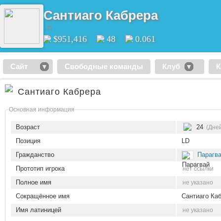
Сантиаго Кабрера
LD
$951,416
48
0.061
Сайт
Свободные команды
Клуб
К
Сантиаго Кабрера
Основная информация
Возраст
24
(Дне
Позиция
LD
Гражданство
Парагв
Прототип игрока
нет ссылки
Полное имя
не указано
Сокращённое имя
Сантиаго Ка
Имя латиницей
не указано