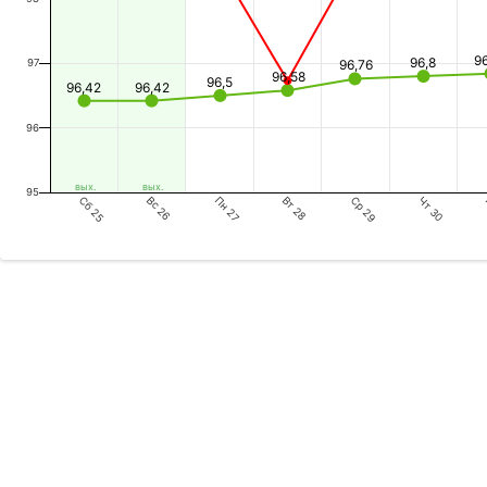
9
96,8
97
96,76
96,58
96,5
96,42
96,42
96
вых.
вых.
95
Сб 25
Пн 27
Ср 29
Вс 26
Вт 28
Чт 30