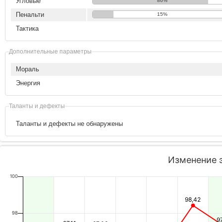
Угловые
86%
Пенальти
15%
Тактика
Дополнительные параметры
Мораль
Энергия
Таланты и дефекты
Таланты и дефекты не обнаружены
Изменение 
100
98,42
98
9