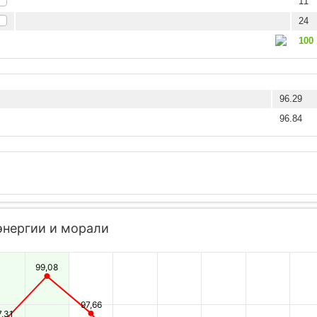
11
24
100
96.29
96.84
энергии и морали
99,08
97,66
7,31