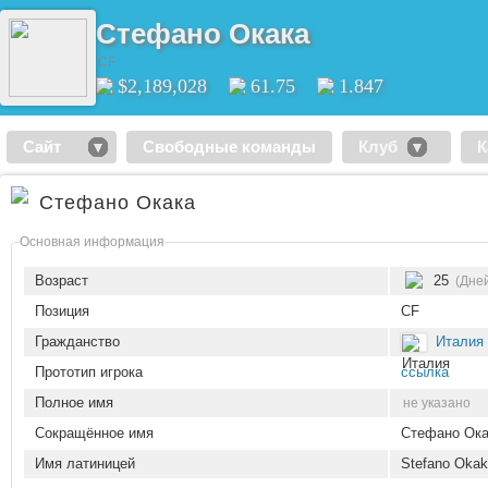
Стефано Окака
CF
$2,189,028
61.75
1.847
Сайт
Свободные команды
Клуб
К
Стефано Окака
Основная информация
Возраст
25
(Дней
Позиция
CF
Гражданство
Италия
Прототип игрока
ссылка
Полное имя
не указано
Сокращённое имя
Стефано Ока
Имя латиницей
Stefano Oka