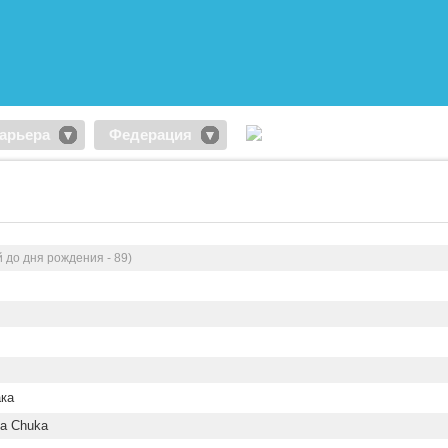
арьера
Федерация
 до дня рождения - 89)
ка
ka Chuka