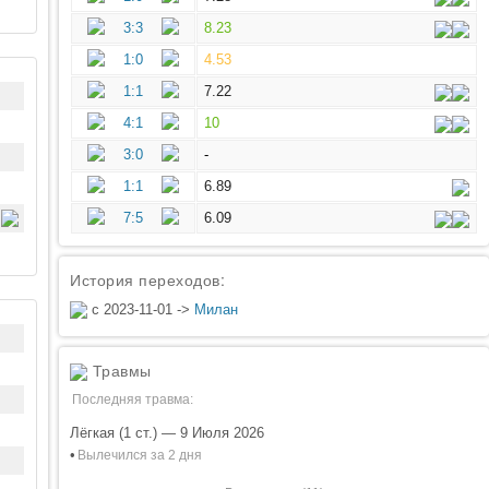
3:3
8.23
1:0
4.53
1:1
7.22
4:1
10
3:0
-
1:1
6.89
7:5
6.09
История переходов:
с 2023-11-01 ->
Милан
Травмы
Последняя травма:
Лёгкая (1 ст.) — 9 Июля 2026
•
Вылечился за 2 дня