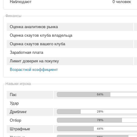
Наблюдают
0 человек
Финансы
Оценка аналитиков рынка
Оценка скаутов клуба владельца
Оценка скаутов вашего клуба
Заработная плата
Лимит доверия на покупку
Возрастной коэффициент
Навыки игрока
Пас
64%
Удар
Дриблинг
28%
Отбор
78%
Штрафные
44%