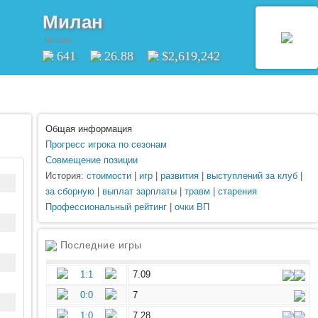
Милан
Милан
641
26.88
$2,619,242
Общая информация
Прогресс игрока по сезонам
Совмещение позиции
История:
стоимости
|
игр
|
развития
|
выступлений за клуб
|
за сборную
|
выплат зарплаты
|
травм
|
старения
Профессиональный рейтинг
|
очки ВП
Последние игры
1:1
7.09
0:0
7
1:0
7.28