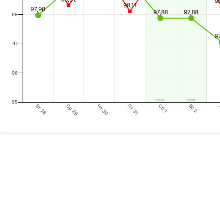
9
98,11
97,98
97,88
97,88
98
9
97
96
вых.
вых.
95
Вт 28
Чт 30
Сб 1
Ср 29
Пт 31
Вс 2