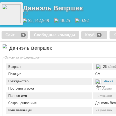
Даниэль Вепршек
CM
$2,142,949
48.25
0.92
Сайт
Свободные команды
Клуб
К
Даниэль Вепршек
Основная информация
Возраст
26
(Дней
Позиция
CM
Гражданство
Чехия
Прототип игрока
нет ссылки
Полное имя
не указано
Сокращённое имя
Даниэль Веп
Имя латиницей
не указано