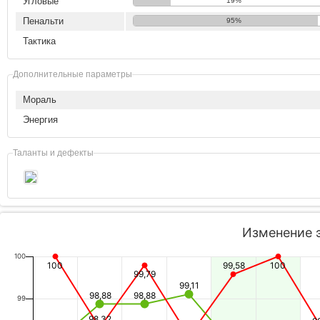
Угловые
19%
Пенальти
95%
Тактика
Дополнительные параметры
Мораль
Энергия
Таланты и дефекты
Изменение 
100
100
99,58
100
99,79
99,11
98,88
98,88
99
98,32