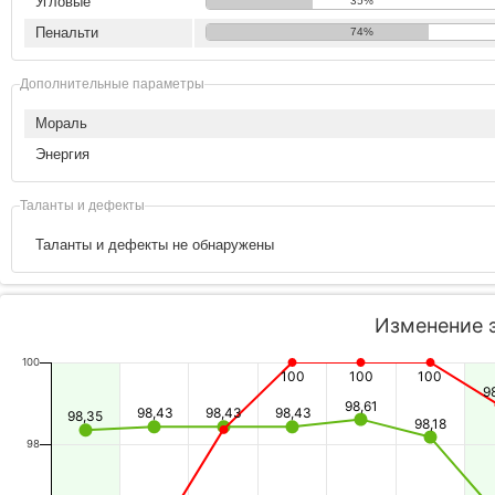
Угловые
35%
Пенальти
74%
Дополнительные параметры
Мораль
Энергия
Таланты и дефекты
Таланты и дефекты не обнаружены
Изменение 
100
100
100
100
9
98,61
98,43
98,43
98,43
98,35
98,18
98