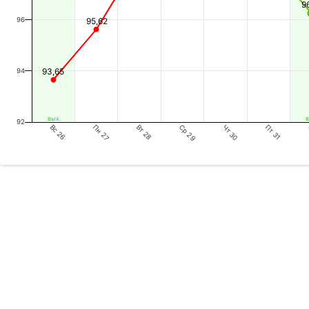
9
96
95,62
93,65
94
вых.
в
92
Вс 26
Вт 28
Чт 30
Пн 27
Ср 29
Пт 31