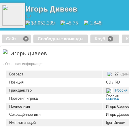
Игорь Дивеев
CD
$3,052,209
45.75
1.848
Сайт
Свободные команды
Клуб
К
Игорь Дивеев
Основная информация
Возраст
27
(Дне
Позиция
CD / RD
Гражданство
Россия
Прототип игрока
ссылка
Полное имя
Игорь Серге
Сокращённое имя
Игорь Дивее
Имя латиницей
Igor Diveev