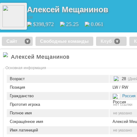
Алексей Мещанинов
LW
$398,972
25.25
0.061
Сайт
Свободные команды
Клуб
К
Алексей Мещанинов
Основная информация
Возраст
28
(Дне
Позиция
LW / RW
Гражданство
Россия
Прототип игрока
нет ссылки
Полное имя
не указано
Сокращённое имя
Алексей Ме
Имя латиницей
не указано