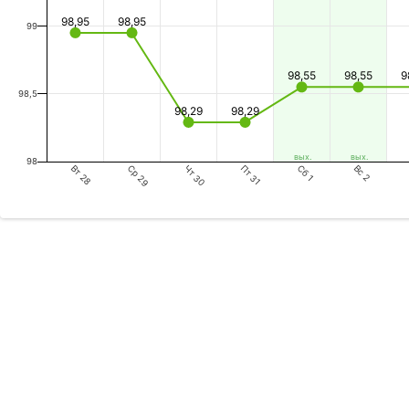
98,95
98,95
99
98,55
98,55
9
98,5
98,29
98,29
вых.
вых.
98
Сб 1
Чт 30
Вт 28
Вс 2
Пт 31
Ср 29