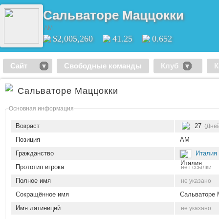
Сальваторе Маццокки
AM
$2,005,260
41.25
0.652
Сайт
Свободные команды
Клуб
К
Сальваторе Маццокки
Основная информация
Возраст
27
(Дней
Позиция
AM
Гражданство
Италия
Прототип игрока
нет ссылки
Полное имя
не указано
Сокращённое имя
Сальваторе 
Имя латиницей
не указано