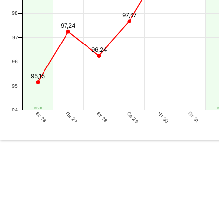
98
97,67
97,24
97
96,24
96
95,15
95
вых.
в
94
Вс 26
Вт 28
Чт 30
Пн 27
Ср 29
Пт 31