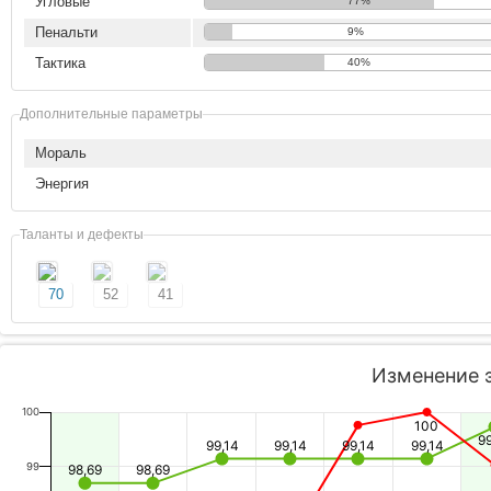
Угловые
77%
Пенальти
9%
Тактика
40%
Дополнительные параметры
Мораль
Энергия
Таланты и дефекты
70
52
41
Изменение 
100
100
9
99,14
99,14
99,14
99,14
99
98,69
98,69