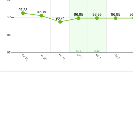
97,23
97,09
96,95
96,95
96,95
9
97
96,74
96
вых.
вых.
95
Ср 29
Пт 31
Вс 2
Чт 30
Сб 1
Пн 3