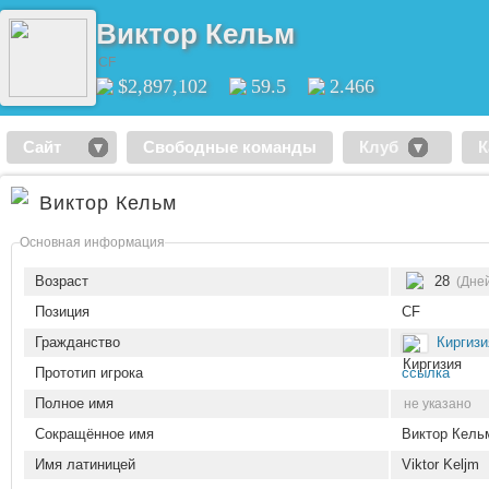
Виктор Кельм
CF
$2,897,102
59.5
2.466
Сайт
Свободные команды
Клуб
К
Виктор Кельм
Основная информация
Возраст
28
(Дней
Позиция
CF
Гражданство
Киргизи
Прототип игрока
ссылка
Полное имя
не указано
Сокращённое имя
Виктор Кель
Имя латиницей
Viktor Keljm