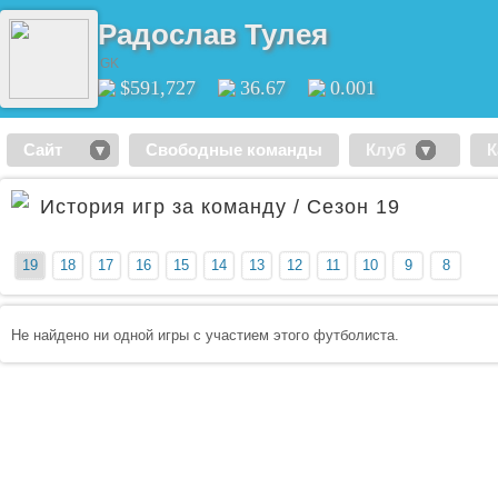
Радослав Тулея
GK
$591,727
36.67
0.001
Сайт
Свободные команды
Клуб
К
История игр за команду / Сезон 19
19
18
17
16
15
14
13
12
11
10
9
8
Не найдено ни одной игры с участием этого футболиста.