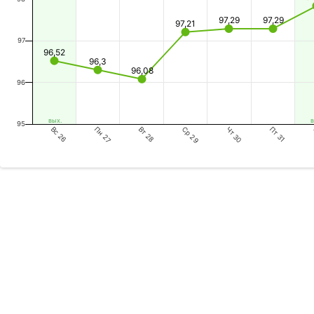
97,29
97,29
97,21
97
96,52
96,3
96,08
96
вых.
в
95
Вс 26
Вт 28
Чт 30
Пн 27
Ср 29
Пт 31