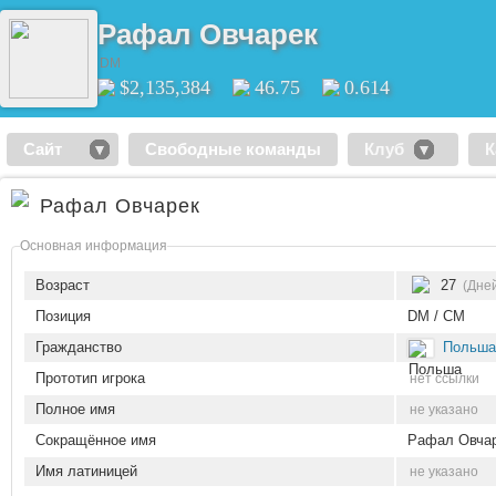
Рафал Овчарек
DM
$2,135,384
46.75
0.614
Сайт
Свободные команды
Клуб
К
Рафал Овчарек
Основная информация
Возраст
27
(Дне
Позиция
DM / CM
Гражданство
Польша
Прототип игрока
нет ссылки
Полное имя
не указано
Сокращённое имя
Рафал Овча
Имя латиницей
не указано