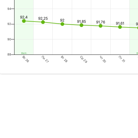
94
92,4
92,25
92
91,85
91,76
91,61
9
92
90
вых.
в
88
Вс 26
Вт 28
Чт 30
Пн 27
Ср 29
Пт 31