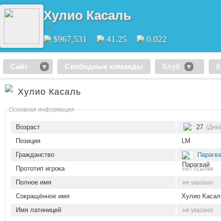
Хулио Касаль
LM
$967,531
41.25
0.022
Сайт
Свободные команды
Клуб
К
Хулио Касаль
Основная информация
Возраст
27
(Дней
Позиция
LM
Гражданство
Парагв
Прототип игрока
нет ссылки
Полное имя
не указано
Сокращённое имя
Хулио Касал
Имя латиницей
не указано