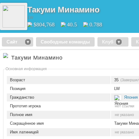
Такуми Минамино
LW
$804,768
40.5
0.788
Сайт
Свободные команды
Клуб
К
Такуми Минамино
Основная информация
Возраст
35
(Завершил
Позиция
LW
Гражданство
Япония
Прототип игрока
нет ссылки
Полное имя
не указано
Сокращённое имя
Такуми Мина
Имя латиницей
не указано