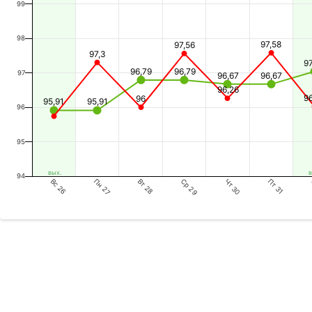
99
98
97,58
97,56
97,3
9
96,79
96,79
97
96,67
96,67
96,26
9
96
95,91
95,91
96
95
вых.
в
94
Вс 26
Вт 28
Чт 30
Пн 27
Ср 29
Пт 31