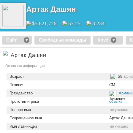
Артак Дашян
CM
$5,621,726
57.25
3.234
Сайт
Свободные команды
Клуб
К
Артак Дашян
Основная информация
Возраст
29
(Дней
Позиция
CM
Гражданство
Армени
Прототип игрока
ссылка
Полное имя
не указано
Сокращённое имя
Артак Дашян
Имя латиницей
не указано