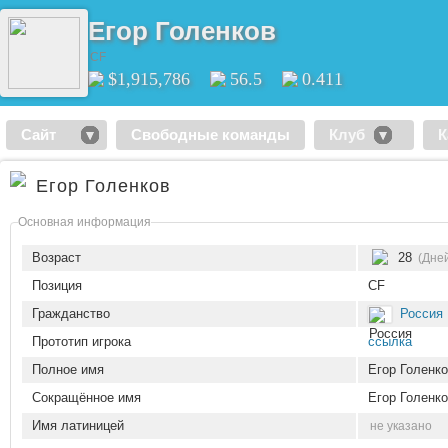
Егор Голенков
CF
$1,915,786
56.5
0.411
Сайт
Свободные команды
Клуб
К
Егор Голенков
Основная информация
Возраст
28
(Дней
Позиция
CF
Гражданство
Россия
Прототип игрока
ссылка
Полное имя
Егор Голенк
Сокращённое имя
Егор Голенк
Имя латиницей
не указано