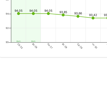
94,05
94,05
94,05
93,85
93,66
94
93,42
9
92
вых.
вых.
90
Сб 25
Пн 27
Ср 29
Вс 26
Вт 28
Чт 30