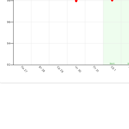
98
96
94
вых.
в
92
Пн 27
Ср 29
Пт 31
Вт 28
Чт 30
Сб 1