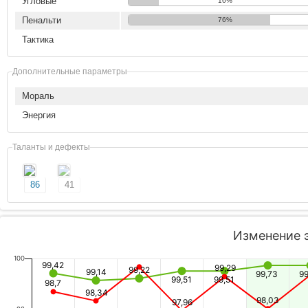
Угловые
16%
Пенальти
76%
Тактика
Дополнительные параметры
Мораль
Энергия
Таланты и дефекты
86
41
Изменение 
100
99,42
99,29
99,22
99,14
99,73
99
99,51
99,51
98,7
98,34
98,03
97,96