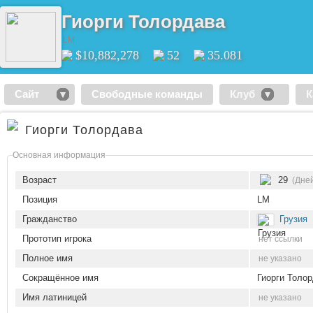
Гиорги Толордава
LM
$10,882,278
52
35.081
Сайт
Свободные команды
Клуб
К
Гиорги Толордава
Основная информация
Возраст
29
(Дней
Позиция
LM
Гражданство
Грузия
Прототип игрока
нет ссылки
Полное имя
не указано
Сокращённое имя
Гиорги Толо
Имя латиницей
не указано