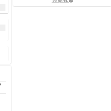
Все травмы (8)
0