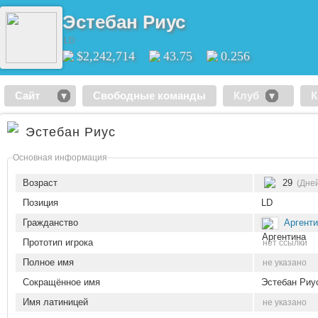
Эстебан Риус
LD
$2,242,714
43.75
0.256
Сайт
Свободные команды
Клуб
К
Эстебан Риус
Основная информация
Возраст
29
(Дней
Позиция
LD
Гражданство
Аргент
Прототип игрока
нет ссылки
Полное имя
не указано
Сокращённое имя
Эстебан Риу
Имя латиницей
не указано