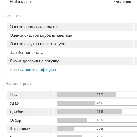
Наблюдают
0 человек
Финансы
Оценка аналитиков рынка
Оценка скаутов клуба владельца
Оценка скаутов вашего клуба
Заработная плата
Лимит доверия на покупку
Возрастной коэффициент
Навыки игрока
Пас
71%
Удар
46%
Дриблинг
78%
Отбор
36%
Штрафные
20%