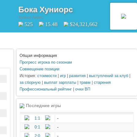
Бока Хуниорс
Буэнос-Айрес
525
15.48
$24,321,662
Общая информация
Прогресс игрока по сезонам
Совмещение позиции
История:
стоимости
|
игр
|
развития
|
выступлений за клуб
|
за сборную
|
выплат зарплаты
|
травм
|
старения
Профессиональный рейтинг
|
очки ВП
Последние игры
1:1
-
0:1
-
2:0
-