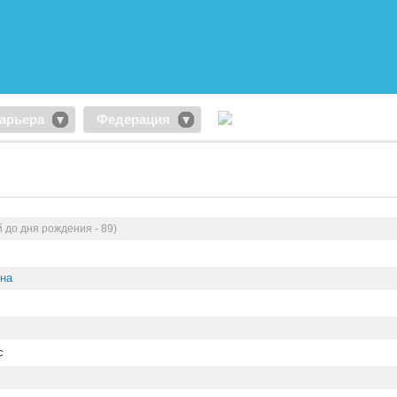
арьера
Федерация
 до дня рождения - 89)
ина
с