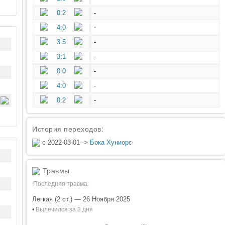
0:2
-
4:0
-
3:5
-
3:1
-
0:0
-
4:0
-
0:2
-
История переходов:
с 2022-03-01 ->
Бока Хуниорс
Травмы
Последняя травма:
Лёгкая (2 ст.) — 26 Ноября 2025
•
Вылечился за 3 дня