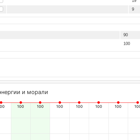
19
9
90
100
энергии и морали
100
100
100
100
100
100
100
10