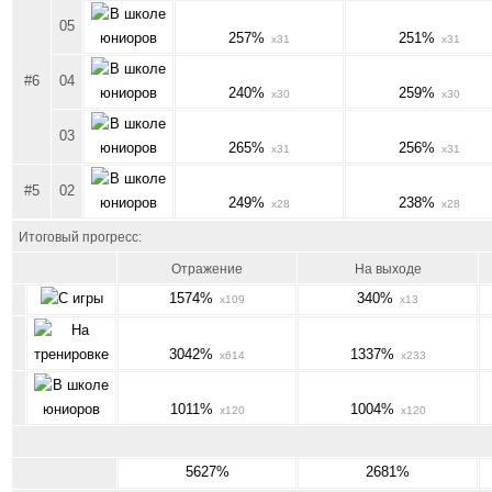
05
257%
251%
x31
x31
#6
04
240%
259%
x30
x30
03
265%
256%
x31
x31
#5
02
249%
238%
x28
x28
Итоговый прогресс:
Отражение
На выходе
1574%
340%
x109
x13
3042%
1337%
x614
x233
1011%
1004%
x120
x120
5627%
2681%