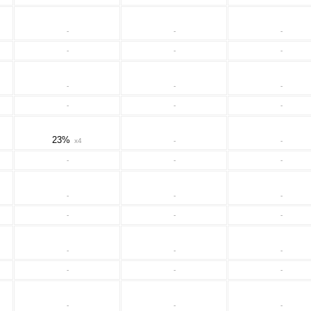
-
-
-
-
-
-
-
-
-
-
-
-
23%
x4
-
-
-
-
-
-
-
-
-
-
-
-
-
-
-
-
-
-
-
-