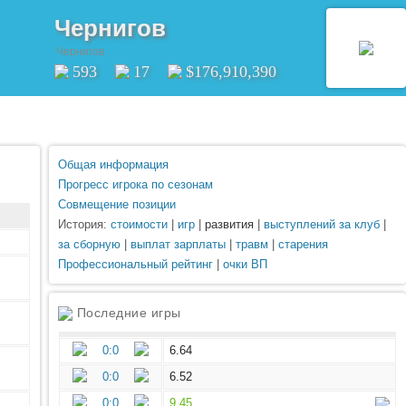
Чернигов
Чернигов
593
17
$176,910,390
Общая информация
Прогресс игрока по сезонам
Совмещение позиции
История:
стоимости
|
игр
|
развития
|
выступлений за клуб
|
за сборную
|
выплат зарплаты
|
травм
|
старения
Профессиональный рейтинг
|
очки ВП
Последние игры
0:0
6.64
0:0
6.52
0:0
9.45