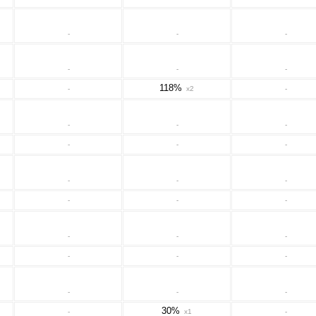
-
-
-
-
-
-
118%
-
x2
-
-
-
-
-
-
-
-
-
-
-
-
-
-
-
-
-
-
-
-
-
-
30%
-
x1
-