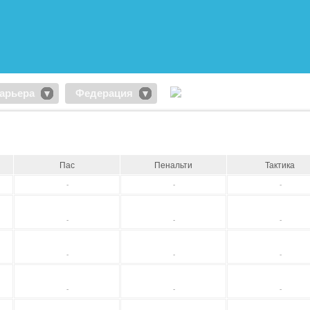
арьера
Федерация
Пас
Пенальти
Тактика
-
-
-
-
-
-
-
-
-
-
-
-