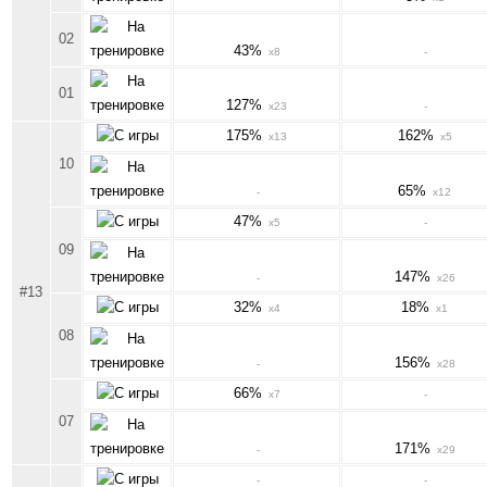
02
43%
x8
-
01
127%
x23
-
175%
162%
x13
x5
10
65%
-
x12
47%
x5
-
09
147%
-
x26
#13
32%
18%
x4
x1
08
156%
-
x28
66%
x7
-
07
171%
-
x29
-
-