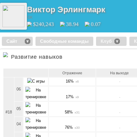
Виктор Эрлингмарк
GK
$240,243
38.94
0.07
Сайт
Свободные команды
Клуб
К
Развитие навыков
Отражение
На выходе
16%
x6
-
06
17%
x9
-
05
#18
58%
x31
-
04
76%
x30
-