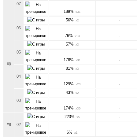
07
189%
x31
-
56%
x2
-
06
76%
x13
-
57%
x3
-
05
178%
x31
-
#9
81%
x3
-
04
129%
x23
-
43%
x2
-
03
174%
x30
-
223%
x5
-
#8
02
6%
x1
-