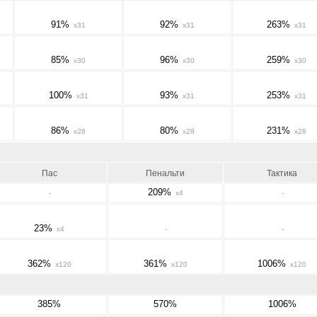
91%
92%
263%
x31
x31
x31
85%
96%
259%
x30
x30
x30
100%
93%
253%
x31
x31
x31
86%
80%
231%
x28
x28
x28
Пас
Пенальти
Тактика
209%
-
x4
-
23%
x4
-
-
362%
361%
1006%
x120
x120
x120
385%
570%
1006%