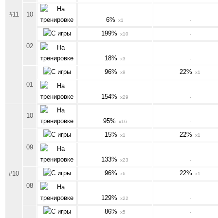
#11
10
6%
x1
-
199%
x10
-
02
18%
x3
-
96%
22%
x9
x1
01
154%
x29
-
10
95%
x16
-
15%
22%
x1
x1
09
133%
x23
-
96%
22%
#10
x6
x1
08
129%
x22
-
86%
x5
-