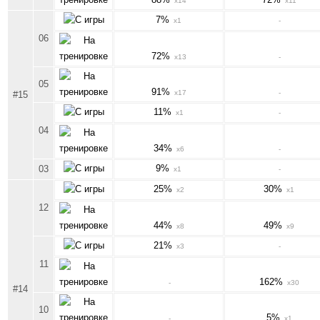
x14
x11
7%
x1
-
06
72%
x13
-
05
91%
x17
-
#15
11%
x1
-
04
34%
x6
-
9%
03
x1
-
25%
30%
x2
x1
12
44%
49%
x8
x9
21%
x3
-
11
162%
-
x30
#14
10
5%
-
x1