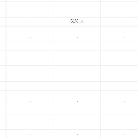
-
-
-
61%
-
x1
-
-
-
-
-
-
-
-
-
-
-
-
-
-
-
-
-
-
-
-
-
-
-
-
-
-
-
-