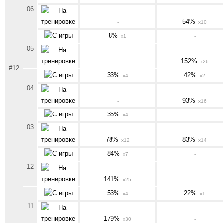
06
54%
-
x10
8%
x1
-
05
152%
-
x26
#12
33%
42%
x4
x2
04
93%
-
x16
35%
x4
-
03
78%
83%
x12
x14
84%
x7
-
12
141%
x25
-
53%
22%
x4
x1
11
179%
x30
-