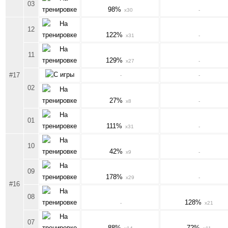
03
98%
x30
-
12
122%
x31
-
11
129%
x27
-
#17
-
-
02
27%
x8
-
01
111%
x31
-
10
42%
x9
-
09
178%
x29
-
#16
08
128%
-
x21
07
88%
72%