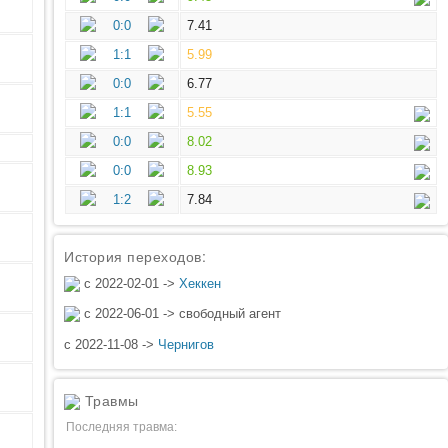
0:0
7.41
1:1
5.99
0:0
6.77
1:1
5.55
0:0
8.02
0:0
8.93
1:2
7.84
История переходов:
с 2022-02-01 ->
Хеккен
с 2022-06-01 -> свободный агент
с 2022-11-08 ->
Чернигов
Травмы
Последняя травма: