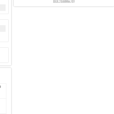
Все травмы (8)
0