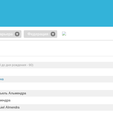
арьера
Федерация
 до дня рождения - 90)
ина
кьель Альмендра
мендра
uiel Almendra