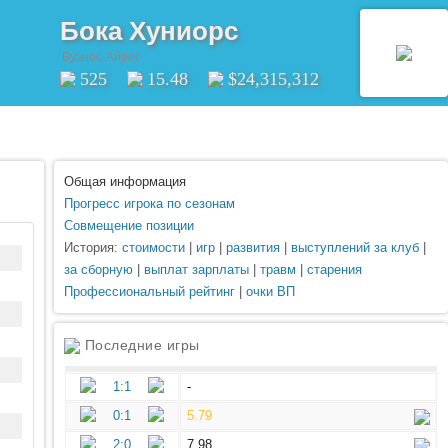
Бока Хуниорс
Буэнос-Айрес
525
15.48
$24,315,312
Общая информация
Прогресс игрока по сезонам
Совмещение позиции
История:
стоимости
|
игр
|
развития
|
выступлений за клуб
|
за сборную
|
выплат зарплаты
|
травм
|
старения
Профессиональный рейтинг
|
очки ВП
Последние игры
1:1
-
0:1
5.79
2:0
7.98