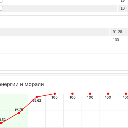
19
10
91.28
100
энергии и морали
100
100
100
100
10
99,62
97,76
6,52