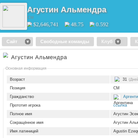
Агустин Альмендра
CM
$2,646,741
48.75
0.592
Сайт
Свободные команды
Клуб
К
Агустин Альмендра
Основная информация
Возраст
31
(Дней
Позиция
CM
Гражданство
Аргент
Прототип игрока
ссылка
Полное имя
Агустин Эсе
Сокращённое имя
Агустин Аль
Имя латиницей
Agustin Ezeq