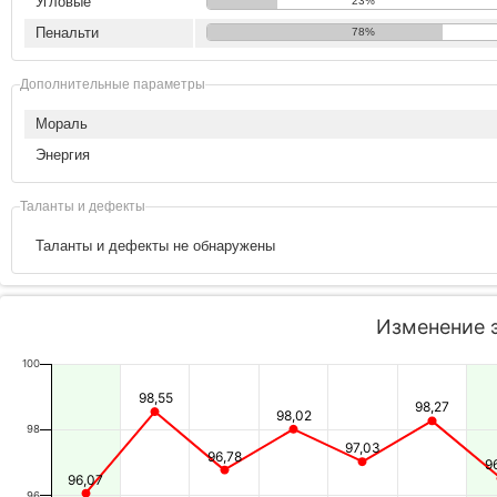
Угловые
23%
Пенальти
78%
Дополнительные параметры
Мораль
Энергия
Таланты и дефекты
Таланты и дефекты не обнаружены
Изменение 
100
98,55
98,27
98,02
98
97,03
96,78
9
96,07
96