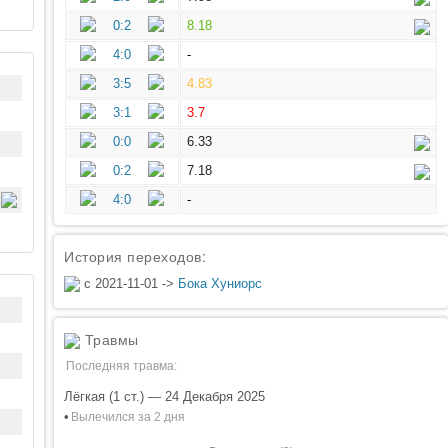
0:2
8.18
4:0
-
3:5
4.83
3:1
3.7
0:0
6.33
0:2
7.18
4:0
-
История переходов:
с 2021-11-01 ->
Бока Хуниорс
Травмы
Последняя травма:
Лёгкая (1 ст.) — 24 Декабря 2025
•
Вылечился за 2 дня