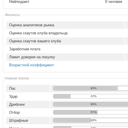
Наблюдают
0 человек
Финансы
Оценка аналитиков рынка
Оценка скаутов клуба владельца
Оценка скаутов вашего клуба
Заработная плата
Лимит доверия на покупку
Возрастной коэффициент
Навыки игрока
Пас
83%
Удар
22%
Дриблинг
99%
Отбор
57%
Штрафные
48%