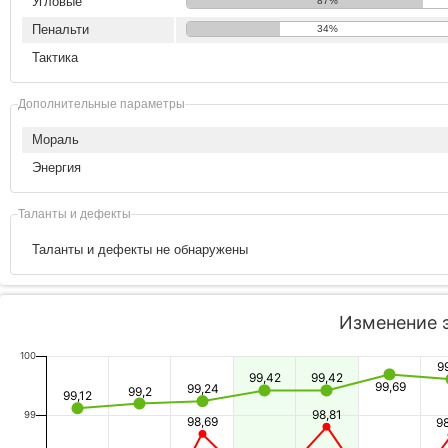
Угловые
87%
Пенальти
34%
Тактика
Дополнительные параметры
Мораль
Энергия
Таланты и дефекты
Таланты и дефекты не обнаружены
Изменение 
100
9
99,42
99,42
99,69
99,24
99,2
99,12
98,81
99
98,69
9