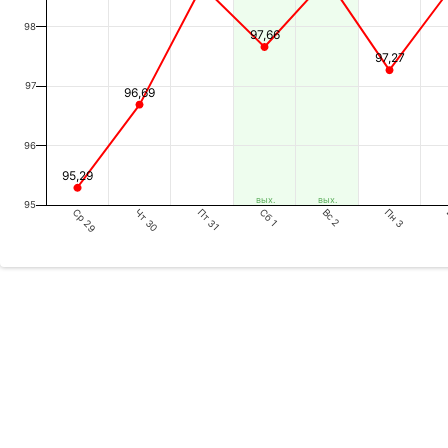
98
97,66
97,27
97
96,69
96
95,29
вых.
вых.
95
Ср 29
Пт 31
Вс 2
Чт 30
Сб 1
Пн 3