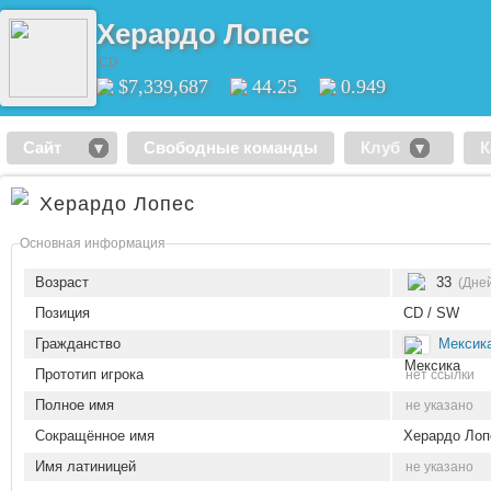
Херардо Лопес
CD
$7,339,687
44.25
0.949
Сайт
Свободные команды
Клуб
К
Херардо Лопес
Основная информация
Возраст
33
(Дней
Позиция
CD / SW
Гражданство
Мексик
Прототип игрока
нет ссылки
Полное имя
не указано
Сокращённое имя
Херардо Лоп
Имя латиницей
не указано