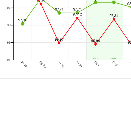
98,24
9
98
97,71
97,71
97,42
97,34
97,08
97
95,97
95,89
9
96
вых.
вых.
95
Вт 28
Чт 30
Сб 1
Ср 29
Пт 31
Вс 2