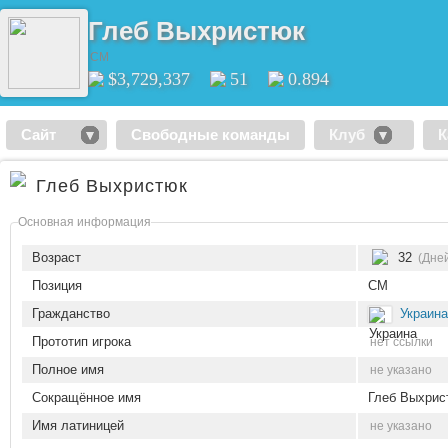
Глеб Выхристюк
CM
$3,729,337
51
0.894
Сайт
Свободные команды
Клуб
К
Глеб Выхристюк
Основная информация
Возраст
32
(Дней
Позиция
CM
Гражданство
Украина
Прототип игрока
нет ссылки
Полное имя
не указано
Сокращённое имя
Глеб Выхрис
Имя латиницей
не указано