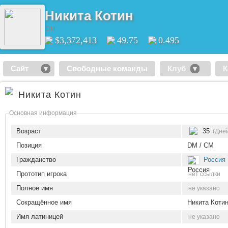
Никита Котин
DM
$3,372,413
49.75
0.495
Сайт
Свободные команды
Клуб
К
Никита Котин
Основная информация
Возраст
35
(Дней
Позиция
DM / CM
Гражданство
Россия
Прототип игрока
нет ссылки
Полное имя
не указано
Сокращённое имя
Никита Коти
Имя латиницей
не указано