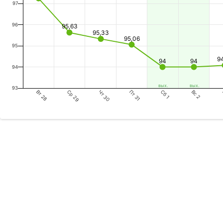
97
96
95,63
95,33
95,06
95
9
94
94
94
вых.
вых.
93
Вт 28
Чт 30
Сб 1
Ср 29
Пт 31
Вс 2