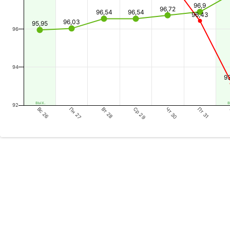
96,9
96,72
96,54
96,54
96,43
96,03
95,95
96
94
9
вых.
в
92
Вс 26
Вт 28
Чт 30
Пн 27
Ср 29
Пт 31