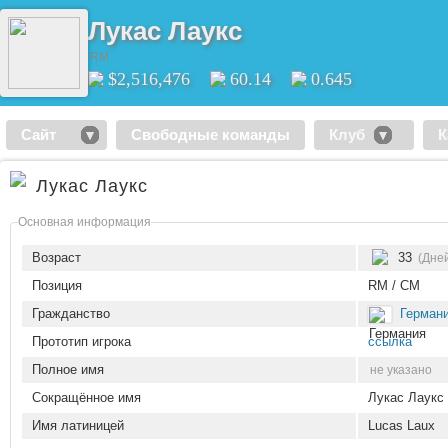
Лукас Лаукс
RM
$2,516,476
60.14
0.645
Сайт
Свободные команды
Клуб
К
Лукас Лаукс
Основная информация
Возраст
33
(Дней
Позиция
RM / CM
Гражданство
Герман
Прототип игрока
ссылка
Полное имя
не указано
Сокращённое имя
Лукас Лаукс
Имя латиницей
Lucas Laux