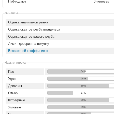
Наблюдают
0 человек
Финансы
Оценка аналитиков рынка
Оценка скаутов клуба владельца
Оценка скаутов вашего клуба
Лимит доверия на покупку
Возрастной коэффициент
Навыки игрока
Пас
54%
Удар
58%
Дриблинг
89%
Отбор
37%
Штрафные
89%
Угловые
99%