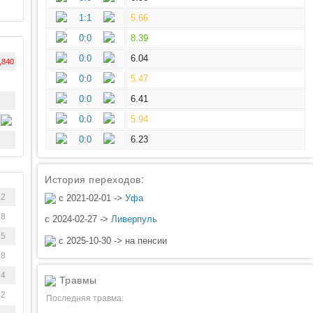
1:1
5.66
0:0
8.39
0:0
6.04
,840
0:0
5.47
0:0
6.41
0:0
5.94
0:0
6.23
История переходов:
92
с 2021-02-01 ->
Уфа
18
с 2024-02-27 ->
Ливерпуль
15
с 2025-10-30 -> на пенсии
88
24
Травмы
22
Последняя травма: