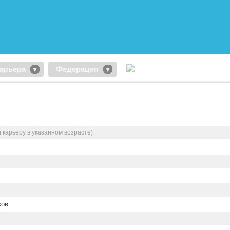
арьера
Федерация
 карьеру в указанном возрасте)
ков