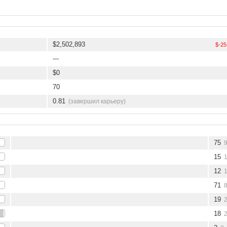
$2,502,893
$-25
---
$0
70
0.81
(завершил карьеру)
75
15
12
71
19
18