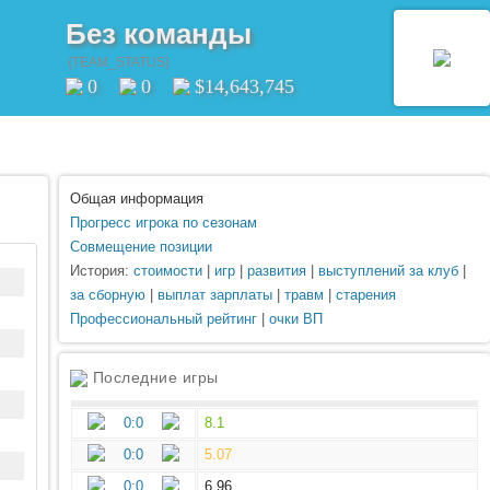
Без команды
{TEAM_STATUS}
0
0
$14,643,745
Общая информация
Прогресс игрока по сезонам
Совмещение позиции
История:
стоимости
|
игр
|
развития
|
выступлений за клуб
|
за сборную
|
выплат зарплаты
|
травм
|
старения
Профессиональный рейтинг
|
очки ВП
Последние игры
0:0
8.1
0:0
5.07
0:0
6.96