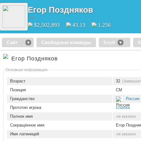
Егор Поздняков
CM
$2,502,893
43.13
1.256
Сайт
Свободные команды
Клуб
К
Егор Поздняков
Основная информация
Возраст
32
(Завершил
Позиция
CM
Гражданство
Россия
Прототип игрока
ссылка
Полное имя
не указано
Сокращённое имя
Егор Поздня
Имя латиницей
не указано