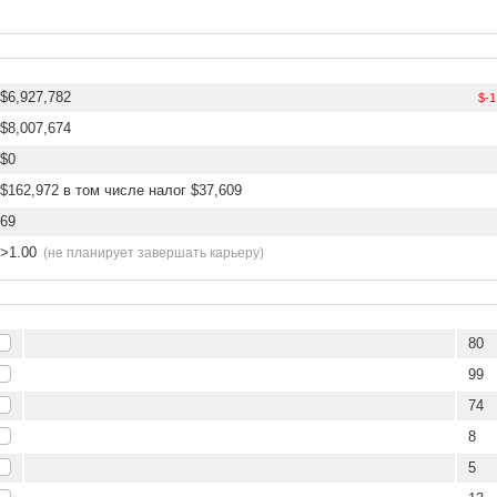
$6,927,782
$-1
$8,007,674
$0
$162,972 в том числе налог $37,609
69
>1.00
(не планирует завершать карьеру)
80
99
74
8
5