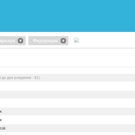
арьера
Федерация
 до дня рождения - 91)
к
к
zok