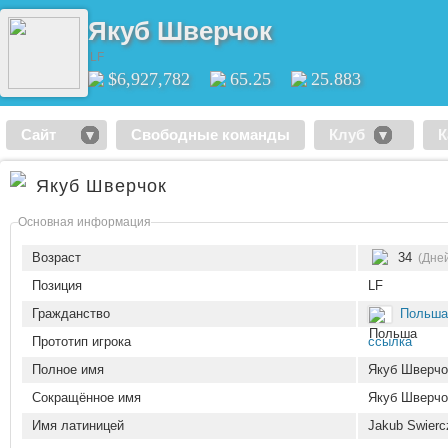
Якуб Шверчок
LF
$6,927,782
65.25
25.883
Сайт
Свободные команды
Клуб
К
Якуб Шверчок
Основная информация
Возраст
34
(Дней
Позиция
LF
Гражданство
Польша
Прототип игрока
ссылка
Полное имя
Якуб Шверчо
Сокращённое имя
Якуб Шверчо
Имя латиницей
Jakub Swierc