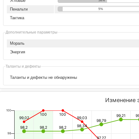
Угловые
58%
Пенальти
5%
Тактика
Дополнительные параметры
Мораль
Энергия
Таланты и дефекты
Таланты и дефекты не обнаружены
Изменение 
100
100
100
99,21
9
99,02
99,03
98,79
98,34
98,2
98,2
98,2
98
97,27