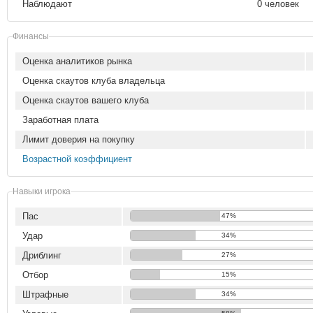
Наблюдают
0 человек
Финансы
Оценка аналитиков рынка
Оценка скаутов клуба владельца
Оценка скаутов вашего клуба
Заработная плата
Лимит доверия на покупку
Возрастной коэффициент
Навыки игрока
Пас
47%
Удар
34%
Дриблинг
27%
Отбор
15%
Штрафные
34%