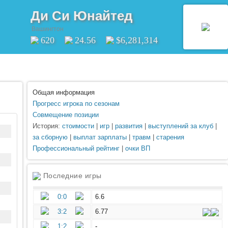
Ди Си Юнайтед
Вашингтон
620
24.56
$6,281,314
Общая информация
Прогресс игрока по сезонам
Совмещение позиции
История:
стоимости
|
игр
|
развития
|
выступлений за клуб
|
за сборную
|
выплат зарплаты
|
травм
|
старения
Профессиональный рейтинг
|
очки ВП
Последние игры
0:0
6.6
3:2
6.77
1:2
-