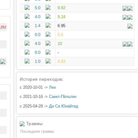
5:0
9.82
4:0
9.24
1:4
6.95
,252
0:0
5.6
4:0
10
0:0
-
1:0
4.83
История переходов:
с 2020-10-01 ->
Лех
с 2021-10-16 ->
Санкт-Пёльтен
с 2025-04-28 ->
Ди Си Юнайтед
Травмы
Последняя травма: