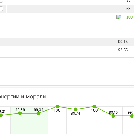
13
53
100
99.15
93.55
энергии и морали
99,39
99,39
100
100
9,21
99,15
99,
99,74