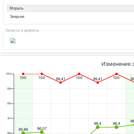
Мораль
Энергия
Таланты и дефекты
Изменение 
100
100
100
100
100
99,41
99,41
9
99
98
97
9
96,4
96,4
96,07
95,99
96