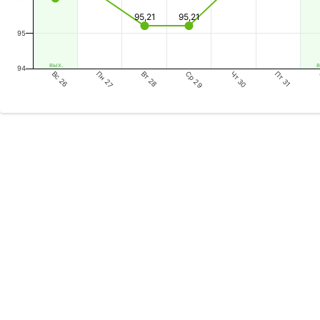
95,21
95,21
95
вых.
в
94
Вс 26
Вт 28
Чт 30
Пн 27
Ср 29
Пт 31