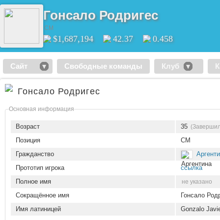
Гонсало Родригес
CM
$1,687,194
42.37
0.458
Сайт
Свободные команды
Клуб
К
Гонсало Родригес
Основная информация
Возраст
35
(Завершил
Позиция
CM
Гражданство
Аргент
Прототип игрока
ссылка
Полное имя
не указано
Сокращённое имя
Гонсало Род
Имя латиницей
Gonzalo Javi