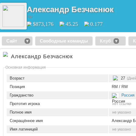
Александр Безчаснюк
RM
$873,176
45.25
0.177
Сайт
Свободные команды
Клуб
К
Александр Безчаснюк
Основная информация
Возраст
27
(Дней
Позиция
RM / RW
Гражданство
Россия
Прототип игрока
нет ссылки
Полное имя
не указано
Сокращённое имя
Александр Б
Имя латиницей
не указано