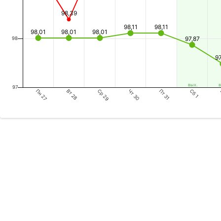
98,39
98,11
98,11
98,01
98,01
98,01
97,87
98
9
вых.
в
97
Пн 27
Ср 29
Пт 31
Вт 28
Чт 30
Сб 1