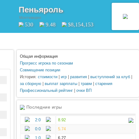
Пеньяроль
Монтевидео
530
9.48
$8,154,153
Общая информация
Прогресс игрока по сезонам
Совмещение позиции
История:
стоимости
|
игр
|
развития
|
выступлений за клуб
|
за сборную
|
выплат зарплаты
|
травм
|
старения
Профессиональный рейтинг
|
очки ВП
Последние игры
2:0
8.92
0:0
5.74
1:0
6.27