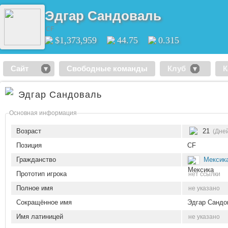
Эдгар Сандоваль
CF
$1,373,959
44.75
0.315
Сайт
Свободные команды
Клуб
К
Эдгар Сандоваль
Основная информация
Возраст
21
(Дне
Позиция
CF
Гражданство
Мексик
Прототип игрока
нет ссылки
Полное имя
не указано
Сокращённое имя
Эдгар Сандо
Имя латиницей
не указано