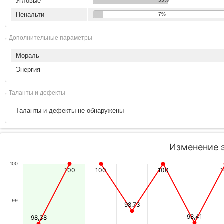
Угловые
55%
Пенальти
7%
Дополнительные параметры
Мораль
Энергия
Таланты и дефекты
Таланты и дефекты не обнаружены
Изменение 
100
100
100
100
99
98,73
98,41
98,38