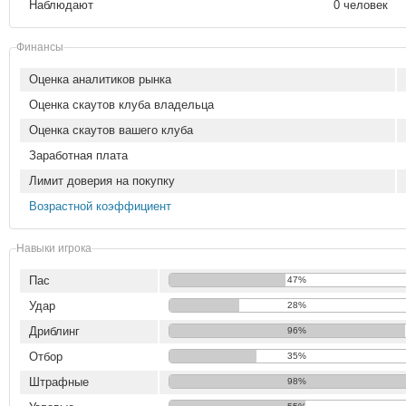
Наблюдают
0 человек
Финансы
Оценка аналитиков рынка
Оценка скаутов клуба владельца
Оценка скаутов вашего клуба
Заработная плата
Лимит доверия на покупку
Возрастной коэффициент
Навыки игрока
Пас
47%
Удар
28%
Дриблинг
96%
Отбор
35%
Штрафные
98%