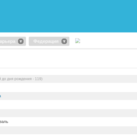
арьера
Федерация
й до дня рождения - 119)
а
валь