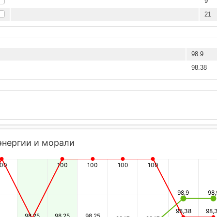
9
21
98.9
98.38
энергии и морали
100
100
100
100
100
98,9
98,
98,38
98,
98,25
98,25
98,25