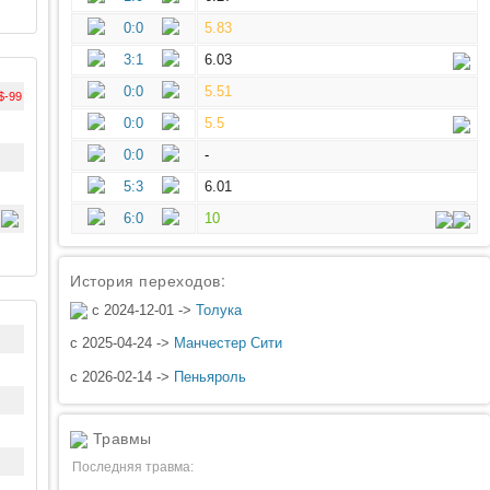
0:0
5.83
3:1
6.03
0:0
5.51
$-99
0:0
5.5
0:0
-
5:3
6.01
6:0
10
История переходов:
с 2024-12-01 ->
Толука
с 2025-04-24 ->
Манчестер Сити
с 2026-02-14 ->
Пеньяроль
Травмы
Последняя травма: