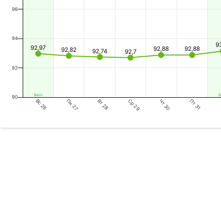
96
94
9
92,97
92,88
92,88
92,82
92,74
92,7
92
вых.
в
90
Вс 26
Вт 28
Чт 30
Пн 27
Ср 29
Пт 31