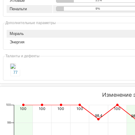
Угловые
21%
Пенальти
9%
Дополнительные параметры
Мораль
Энергия
Таланты и дефекты
77
Изменение 
100
100
100
100
100
100
98,4
9
98