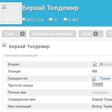
Беркай Топдемир
RM
$833,554
37
0.462
Сайт
Свободные команды
Клуб
К
Беркай Топдемир
Основная информация
Возраст
23
(Дне
Позиция
RM
Гражданство
Турция
Прототип игрока
ссылка
Полное имя
не указано
Сокращённое имя
Беркай Топд
Имя латиницей
Berkay Topde