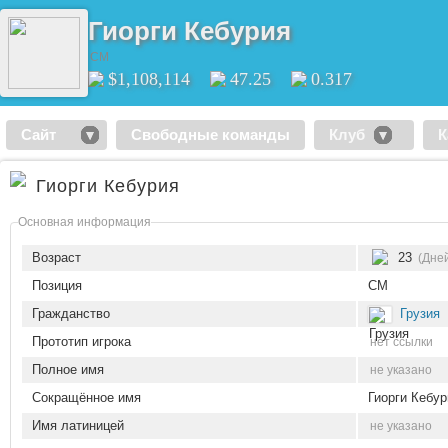
Гиорги Кебурия
CM
$1,108,114
47.25
0.317
Сайт
Свободные команды
Клуб
К
Гиорги Кебурия
Основная информация
Возраст
23
(Дней
Позиция
CM
Гражданство
Грузия
Прототип игрока
нет ссылки
Полное имя
не указано
Сокращённое имя
Гиорги Кебур
Имя латиницей
не указано