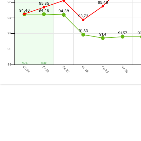
95,49
96
95,35
94,46
94,46
94,38
93,73
94
91,83
91,57
9
92
91,4
90
вых.
вых.
88
Сб 25
Пн 27
Ср 29
Вс 26
Вт 28
Чт 30